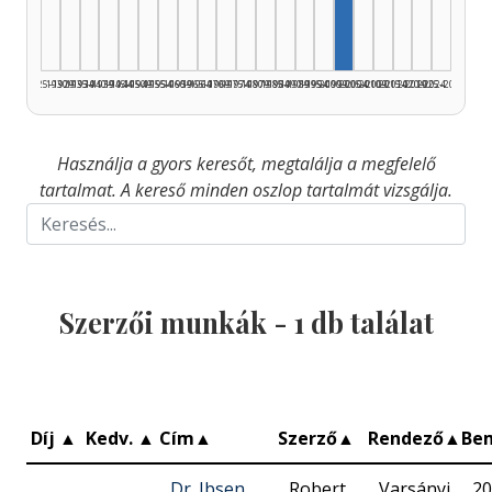
1925–1929
1930–1934
1935–1939
1940–1944
1945–1949
1950–1954
1955–1959
1960–1964
1965–1969
1970–1974
1975–1979
1980–1984
1985–1989
1990–1994
1995–1999
2000–2004
2005–2009
2010–2014
2015–2019
2020–2024
2025–2026
Használja a gyors keresőt, megtalálja a megfelelő
tartalmat. A kereső minden oszlop tartalmát vizsgálja.
Szerzői munkák -
1
db találat
Díj
▲
Kedv.
▲
Cím
▲
Szerző
▲
Rendező
▲
Be
Dr. Ibsen
Robert
Varsányi
20