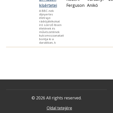
kísértetei
Ferguson
Anikó
A BBC-nek
díjnyertes
életrajzi
rádiójátékokat
író szerző Ibsen
életének és
művészetének
kulcsmozzanatait
bontja ki a
darabban, k
© 2026 All rights reserved.
Oldal tetejére