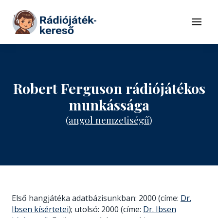
Tovább a navigációhoz
Tovább a tartalomhoz
Menü
Robert Ferguson rádiójátékos
munkássága
(
angol nemzetiségű
)
Első hangjátéka adatbázisunkban: 2000 (címe:
Dr.
Ibsen kísértetei
); utolsó: 2000 (címe:
Dr. Ibsen