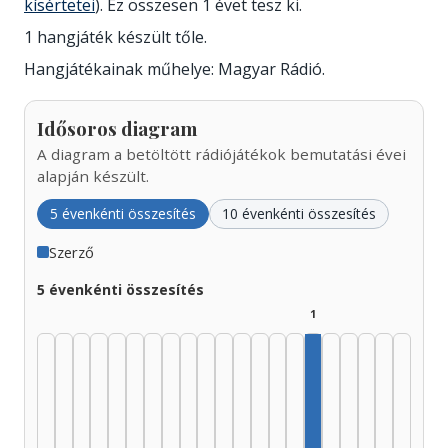
kísértetei
). Ez összesen 1 évet tesz ki.
1 hangjáték készült tőle.
Hangjátékainak műhelye: Magyar Rádió.
Idősoros diagram
A diagram a betöltött rádiójátékok bemutatási évei
alapján készült.
5 évenkénti összesítés
10 évenkénti összesítés
Szerző
5 évenkénti összesítés
1
Szerző, 2000–2004