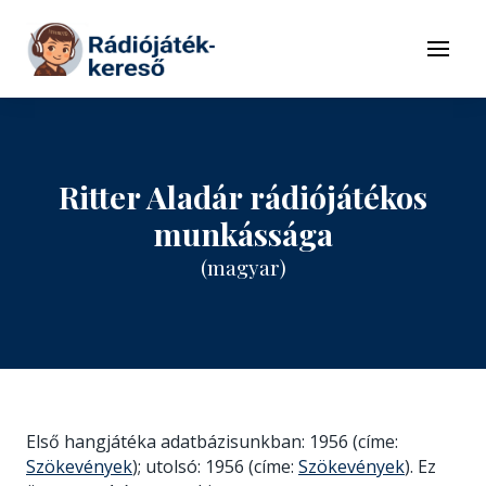
Tovább a navigációhoz
Tovább a tartalomhoz
Menü
Ritter Aladár rádiójátékos
munkássága
(magyar)
Első hangjátéka adatbázisunkban: 1956 (címe:
Szökevények
); utolsó: 1956 (címe:
Szökevények
). Ez