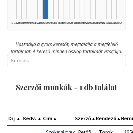
1925–1929
1930–1934
1935–1939
1940–1944
1945–1949
1950–1954
1955–1959
1960–1964
1965–1969
1970–1974
1975–1979
1980–1984
1985–1989
1990–1994
1995–1999
2000–2004
2005–2009
2010–2014
2015–2019
2020–2024
2025–2026
Használja a gyors keresőt, megtalálja a megfelelő
tartalmat. A kereső minden oszlop tartalmát vizsgálja.
Szerzői munkák -
1
db találat
Díj
▲
Kedv.
▲
Cím
▲
Szerző
▲
Rendező
▲
Bem
Szökevények
Petőfi
Török
195