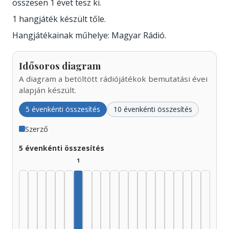
összesen 1 évet tesz ki.
1 hangjáték készült tőle.
Hangjátékainak műhelye: Magyar Rádió.
Idősoros diagram
A diagram a betöltött rádiójátékok bemutatási évei
alapján készült.
5 évenkénti összesítés
10 évenkénti összesítés
Szerző
5 évenkénti összesítés
1
Szerző, 1955–1959: 1