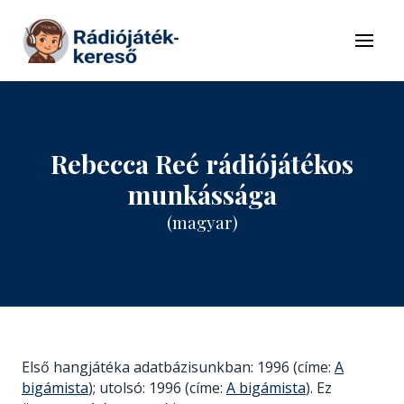
Tovább a navigációhoz
Tovább a tartalomhoz
Menü
Rebecca Reé rádiójátékos
munkássága
(magyar)
Első hangjátéka adatbázisunkban: 1996 (címe:
A
bigámista
); utolsó: 1996 (címe:
A bigámista
). Ez