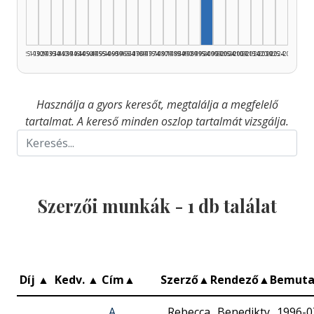
1925–1929
1930–1934
1935–1939
1940–1944
1945–1949
1950–1954
1955–1959
1960–1964
1965–1969
1970–1974
1975–1979
1980–1984
1985–1989
1990–1994
1995–1999
2000–2004
2005–2009
2010–2014
2015–2019
2020–2024
2025–2026
Használja a gyors keresőt, megtalálja a megfelelő
tartalmat. A kereső minden oszlop tartalmát vizsgálja.
Szerzői munkák -
1
db találat
Díj
▲
Kedv.
▲
Cím
▲
Szerző
▲
Rendező
▲
Bemut
A
Rebecca
Benedikty
1996-0