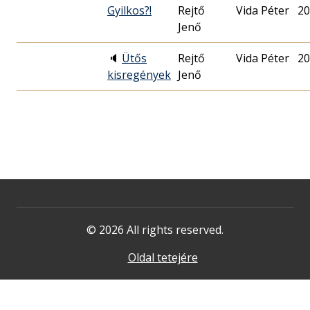
Gyilkos?!
Rejtő
Vida Péter
20
Jenő
🔈
Ütős
Rejtő
Vida Péter
20
kisregények
Jenő
© 2026 All rights reserved.
Oldal tetejére