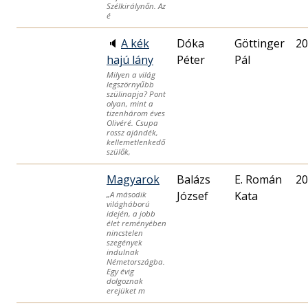
Szélkirálynőn. Az
é
🔈
A kék
Dóka
Göttinger
20
hajú lány
Péter
Pál
Milyen a világ
legszörnyűbb
szülinapja? Pont
olyan, mint a
tizenhárom éves
Olivéré. Csupa
rossz ajándék,
kellemetlenkedő
szülők,
Magyarok
Balázs
E. Román
20
József
Kata
„A második
világháború
idején, a jobb
élet reményében
nincstelen
szegények
indulnak
Németországba.
Egy évig
dolgoznak
erejüket m