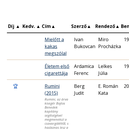
Díj
▲
Kedv.
▲
Cím
▲
Szerző
▲
Rendező
▲
Be
Mielőtt a
Ivan
Miro
19
kakas
Bukovcan
Procházka
megszólal
Életem első
Ardamica
Lelkes
19
cigarettája
Ferenc
Júlia
🏆
Rumini
Berg
E. Román
20
(2015)
Judit
Kata
Rumini, az árva
kisegér Bojtos
Benedek
kapitány
segítségével
megmenekül a
csavargóléttől, s
hajósinas lesz a