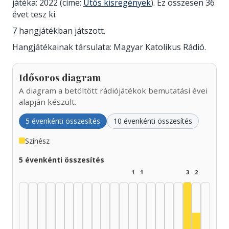
játéka: 2022 (címe:
Ütős kisregények
). Ez összesen 36
évet tesz ki.
7 hangjátékban játszott.
Hangjátékainak társulata: Magyar Katolikus Rádió.
Idősoros diagram
A diagram a betöltött rádiójátékok bemutatási évei
alapján készült.
5 évenkénti összesítés
10 évenkénti összesítés
Színész
5 évenkénti összesítés
1
1
3
2