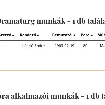
ramaturg munkák -
1
db talál
Szerző
▲
Rendező
▲
Bemutató
▲
Perc
▲
Műh
-
László Endre
1963-02-19
80
Ma
óra alkalmazói munkák -
1
db t