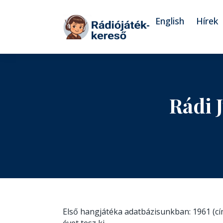
Tovább a navigációhoz
Tovább a tartalomhoz
English
Hírek
Rádi 
Első hangjátéka adatbázisunkban: 1961 (c