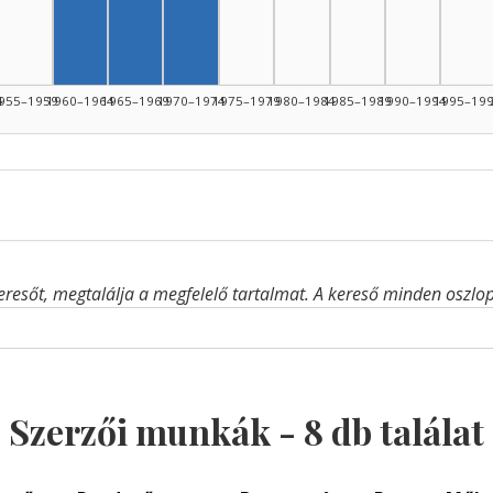
Szerző, 1965–1969: 3
Szerző, 1970–1974: 3
Szerző, 1960–1964: 2
4
955–1959
1960–1964
1965–1969
1970–1974
1975–1979
1980–1984
1985–1989
1990–1994
1995–19
eresőt, megtalálja a megfelelő tartalmat. A kereső minden oszlop 
Szerzői munkák -
8
db találat