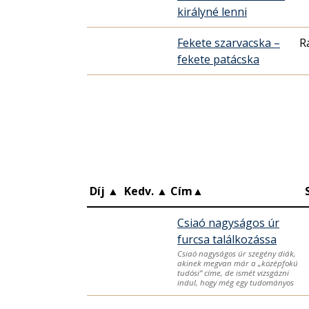
királyné lenni
Fekete szarvacska –
Rá
fekete patácska
Díj
▲
Kedv.
▲
Cím
▲
Csiaó nagyságos úr
furcsa találkozássa
Csiaó nagyságos úr szegény diák,
akinek megvan már a „középfokú
tudósi” címe, de ismét vizsgázni
indul, hogy még egy tudományos