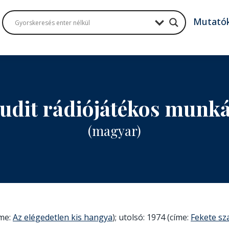
Mutató
Judit rádiójátékos munk
(magyar)
íme:
Az elégedetlen kis hangya
); utolsó: 1974 (címe:
Fekete sz