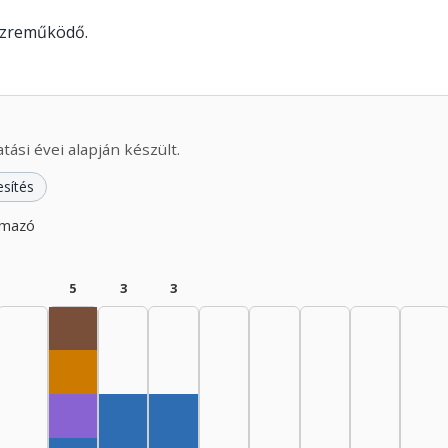
közreműködő.
ási évei alapján készült.
esítés
lmazó
5
3
3
Rádióra alkalmazó, 1960–1964: 1
Dramaturg, 1960–1964: 1
Fordító, 1960–1964: 1