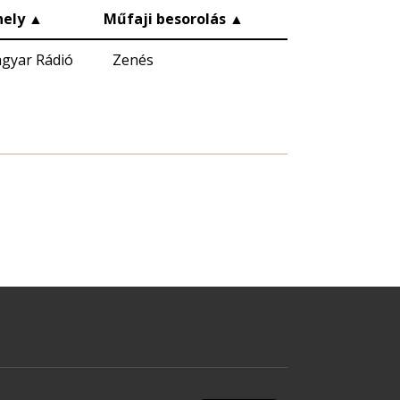
ely
▲
Műfaji besorolás
▲
gyar Rádió
Zenés