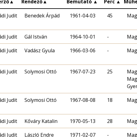
erző
▲
Rendező
▲
Bemutató
▲
Perc
▲
Műhe
di Judit
Benedek Árpád
1961-04-03
45
Mag
di Judit
Gál István
1964-10-01
-
Mag
di Judit
Vadász Gyula
1966-03-06
-
Mag
di Judit
Solymosi Ottó
1967-07-23
25
Mag
Mag
Gye
di Judit
Solymosi Ottó
1967-08-08
18
Mag
di Judit
Kőváry Katalin
1970-05-13
28
Mag
di Judit
László Endre
1971-02-07
-
Mag