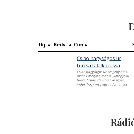
D
Díj
▲
Kedv.
▲
Cím
▲
Csiaó nagyságos úr
furcsa találkozássa
Csiaó nagyságos úr szegény diák,
akinek megvan már a „középfokú
tudósi” címe, de ismét vizsgázni
indul, hogy még egy tudományos
Rádi