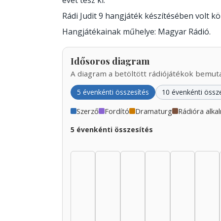
évet tesz ki.
Rádi Judit 9 hangjáték készítésében volt 
Hangjátékainak műhelye: Magyar Rádió.
Idősoros diagram
A diagram a betöltött rádiójátékok bemutat
5 évenkénti összesítés
10 évenkénti össz
Szerző
Fordító
Dramaturg
Rádióra alka
5 évenkénti összesítés