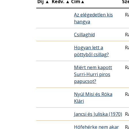
Díj
▲
Kedv.
▲
Cím
▲
Sz
Az elégedetlen kis
Rá
hangya
Csillaghíd
Rá
Hogyan lett a
Rá
pöttyből csillag?
Miért nem kapott
Rá
Surri-Hurri piros
papucsot?
Nyúl Misi és Róka
Rá
Klári
Jancsi és Juliska (1970)
Rá
Hófehérke nem akar
Rá