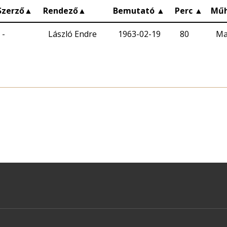
Szerző
▲
Rendező
▲
Bemutató
▲
Perc
▲
Műh
-
László Endre
1963-02-19
80
Ma