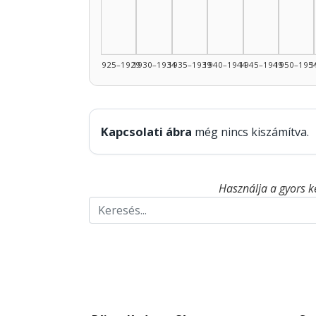
1925–1929
1930–1934
1935–1939
1940–1944
1945–1949
1950–195
1
Kapcsolati ábra
még nincs kiszámítva.
Használja a gyors k