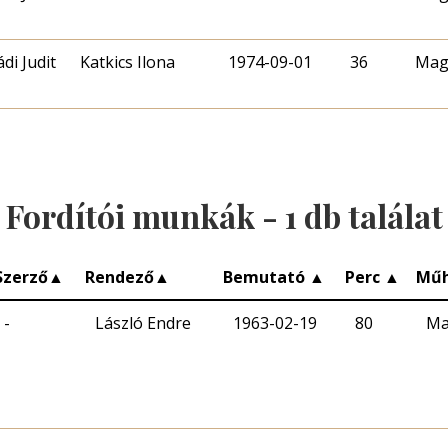
di Judit
Katkics Ilona
1974-09-01
36
Mag
Fordítói munkák -
1
db találat
Szerző
▲
Rendező
▲
Bemutató
▲
Perc
▲
Műh
-
László Endre
1963-02-19
80
Ma