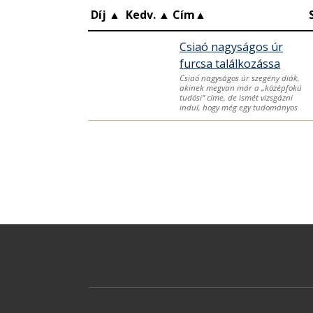
Díj
▲
Kedv.
▲
Cím
▲
Csiaó nagyságos úr
furcsa találkozássa
Csiaó nagyságos úr szegény diák,
akinek megvan már a „középfokú
tudósi” címe, de ismét vizsgázni
indul, hogy még egy tudományos