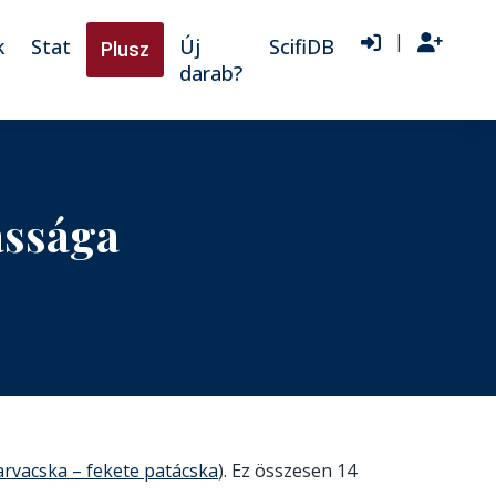
|
k
Stat
Új
ScifiDB
Plusz
darab?
ássága
arvacska – fekete patácska
). Ez összesen 14