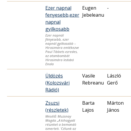
Ezer napnal
Eugen
-
fenyesebb,ezer
Jebeleanu
napnal
gyilkosabb
Ezer napnál
fényesebb, ezer
napnál gyilkosabb –
Hirosimára emlékezve
Paul Tibbets ezredes,
az atombombát
Hirosimára ledobó
Enola
Üldözés
Vasile
László
(Kolozsvári
Rebreanu
Gerő
Rádió)
Zsuzsi
Barta
Márton
(részletek)
Lajos
János
Mesélő: Muzsnay
Magda „A kihagyott
részeket a bemondó
ismerteti. ‘Célunk az