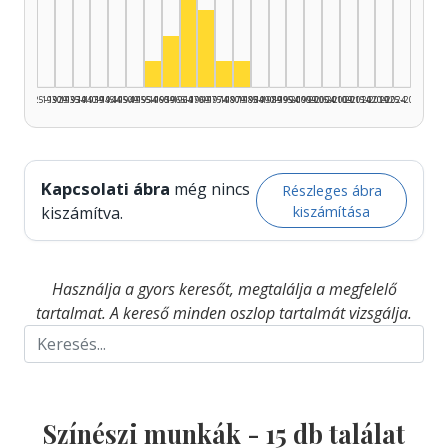
Színész, 1965–1969: 7
Színész, 1970–1974: 3
Színész, 1960–1964: 2
Színész, 1955–1959: 1
Színész, 1975–1979: 1
Színész, 1980–1984: 1
1925–1929
1930–1934
1935–1939
1940–1944
1945–1949
1950–1954
1955–1959
1960–1964
1965–1969
1970–1974
1975–1979
1980–1984
1985–1989
1990–1994
1995–1999
2000–2004
2005–2009
2010–2014
2015–2019
2020–2024
2025–2026
Kapcsolati ábra
még nincs
Részleges ábra
kiszámítása
kiszámítva.
Használja a gyors keresőt, megtalálja a megfelelő
tartalmat. A kereső minden oszlop tartalmát vizsgálja.
Színészi munkák -
15
db találat