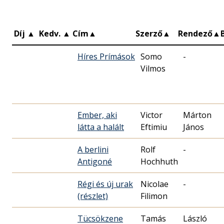
Díj
▲
Kedv.
▲
Cím
▲
Szerző
▲
Rendező
▲
Híres Prímások
Somo
-
Vilmos
Ember, aki
Victor
Márton
látta a halált
Eftimiu
János
A berlini
Rolf
-
Antigoné
Hochhuth
Régi és új urak
Nicolae
-
(részlet)
Filimon
Tücsökzene
Tamás
László