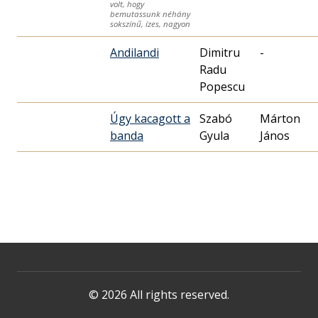
volt, hogy
bemutassunk néhány
sokszínű, ízes, nagyon
Andilandi
Dimitru
-
Radu
Popescu
Úgy kacagott a
Szabó
Márton
banda
Gyula
János
© 2026 All rights reserved.