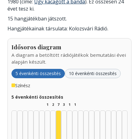
1980 (címe:
Úgy kacagott a banda
). Ez összesen 24
évet tesz ki.
15 hangjátékban játszott.
Hangjátékainak társulata: Kolozsvári Rádió.
Idősoros diagram
A diagram a betöltött rádiójátékok bemutatási évei
alapján készült.
5 évenkénti összesítés
10 évenkénti összesítés
Színész
5 évenkénti összesítés
1
2
7
3
1
1