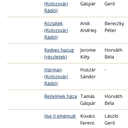
(Kolozsvári
Gáspár
Gerő
Rádió)
Közjáték
Andi
Bereczky
(Kolozsvári
Andrieş
Péter
Rádió)
Kedves hazug
Jerome
Horváth
(részletek)
Kilty
Béla
Hárman
Huszár
-
(Kolozsvári
Sándor
Rádió)
Rejtelmek háza
Tamás
Horváth
Gáspár
Béla
Ilse II elnémult
Kovács
László
Ferenc
Gerő