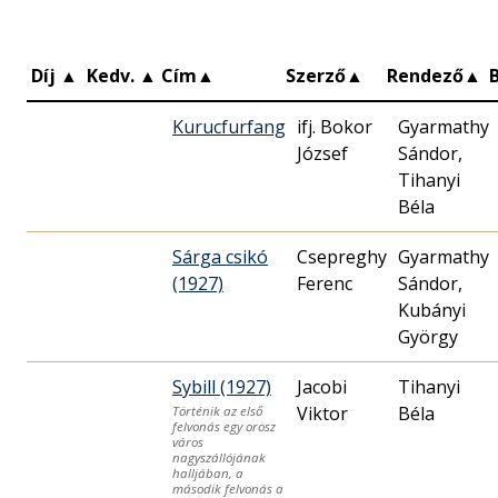
Díj
▲
Kedv.
▲
Cím
▲
Szerző
▲
Rendező
▲
Kurucfurfang
ifj. Bokor
Gyarmathy
József
Sándor,
Tihanyi
Béla
Sárga csikó
Csepreghy
Gyarmathy
(1927)
Ferenc
Sándor,
Kubányi
György
Sybill (1927)
Jacobi
Tihanyi
Viktor
Béla
Történik az első
felvonás egy orosz
város
nagyszállójának
halljában, a
második felvonás a