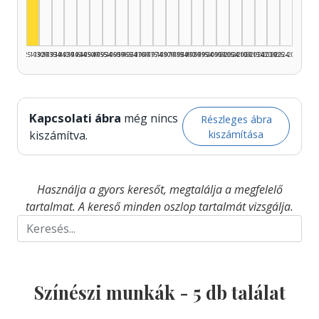
1925–1929
1930–1934
1935–1939
1940–1944
1945–1949
1950–1954
1955–1959
1960–1964
1965–1969
1970–1974
1975–1979
1980–1984
1985–1989
1990–1994
1995–1999
2000–2004
2005–2009
2010–2014
2015–2019
2020–2024
2025–2026
Kapcsolati ábra
még nincs
Részleges ábra
kiszámítása
kiszámítva.
Használja a gyors keresőt, megtalálja a megfelelő
tartalmat. A kereső minden oszlop tartalmát vizsgálja.
Színészi munkák -
5
db találat