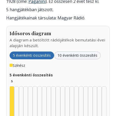
1928 (címe:
Paganini
). Ez összesen 2 évet tesz ki.
5 hangjátékban játszott.
Hangjátékainak társulata: Magyar Rádió.
Idősoros diagram
A diagram a betöltött rádiójátékok bemutatási évei
alapján készült.
5 évenkénti összesítés
10 évenkénti összesítés
Színész
5 évenkénti összesítés
5
Színész, 1925–1929: 5