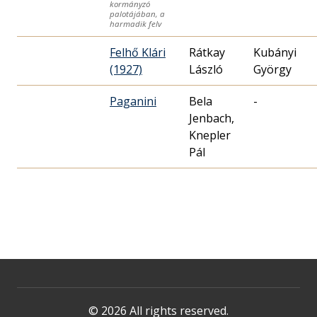
kormányzó
palotájában, a
harmadik felv
Felhő Klári
Rátkay
Kubányi
(1927)
László
György
Paganini
Bela
-
Jenbach,
Knepler
Pál
© 2026 All rights reserved.