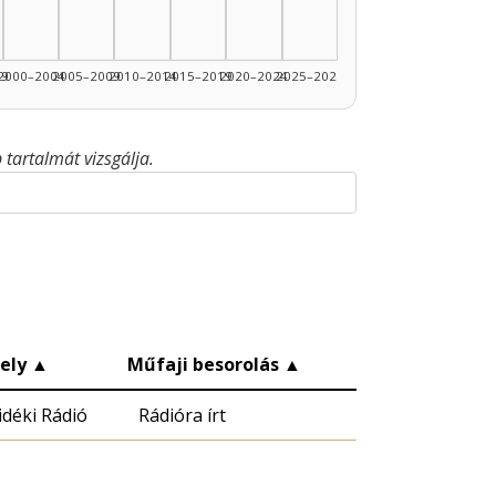
99
2000–2004
2005–2009
2010–2014
2015–2019
2020–2024
2025–2026
tartalmát vizsgálja.
ely
▲
Műfaji besorolás
▲
idéki Rádió
Rádióra írt