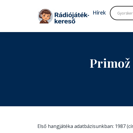
Tovább a navigációhoz
Tovább a tartalomhoz
Hírek
Primož 
Első hangjátéka adatbázisunkban: 1987 (c