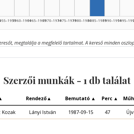
4
955–1959
1960–1964
1965–1969
1970–1974
1975–1979
1980–1984
1985–1989
1990–1994
1995–19
eresőt, megtalálja a megfelelő tartalmat. A kereső minden oszlop 
Szerzői munkák -
1
db találat
▲
Rendező
▲
Bemutató
▲
Perc
▲
Műh
ž Kozak
Lányi István
1987-09-15
47
Újv