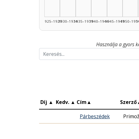
1925–1929
1930–1934
1935–1939
1940–1944
1945–1949
1950–195
1
Használja a gyors k
Díj
▲
Kedv.
▲
Cím
▲
Szerző
Párbeszédek
Primo