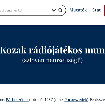
Mutatók
Stat
Kozak rádiójátékos mu
(
szlovén nemzetiségű
)
íme:
Párbeszédek
); utolsó: 1987 (címe:
Párbeszédek
). Ez össze