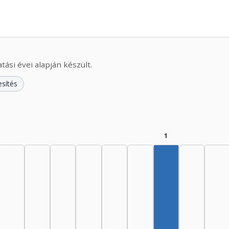
ási évei alapján készült.
esítés
1
Szerző, 1985–19