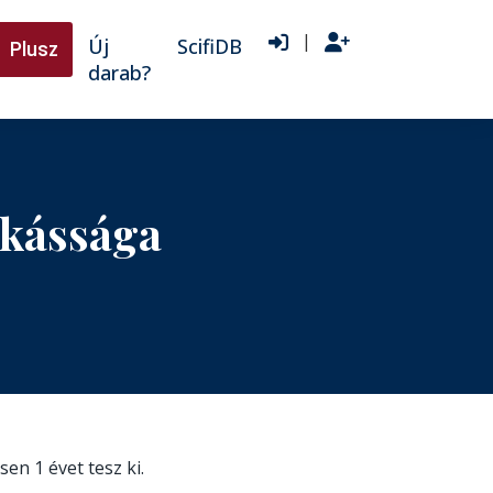
|
Új
ScifiDB
Plusz
darab?
nkássága
sen 1 évet tesz ki.