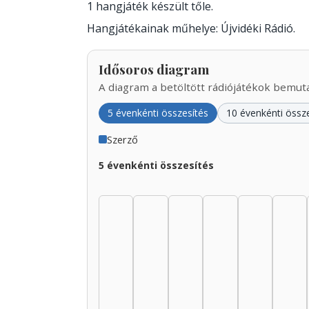
1 hangjáték készült tőle.
Hangjátékainak műhelye: Újvidéki Rádió.
Idősoros diagram
A diagram a betöltött rádiójátékok bemutat
5 évenkénti összesítés
10 évenkénti össz
Szerző
5 évenkénti összesítés