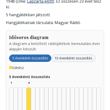
1948 (címe:
Lapzárta előtt
). Ez összesen 23 évet tesz
ki.
5 hangjátékban játszott.
Hangjátékainak társulata: Magyar Rádió.
Idősoros diagram
A diagram a betöltött rádiójátékok bemutatási évei
alapján készült.
5 évenkénti összesítés
10 évenkénti összesítés
Színész
5 évenkénti összesítés
1
4