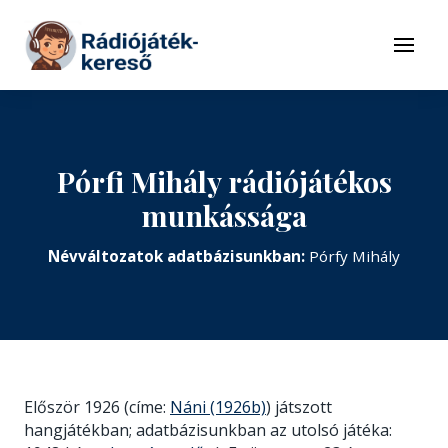
Tovább a navigációhoz
Tovább a tartalomhoz
Menü
Pórfi Mihály rádiójátékos
munkássága
Névváltozatok adatbázisunkban:
Pórfy Mihály
Először 1926 (címe:
Náni (1926b)
) játszott
hangjátékban; adatbázisunkban az utolsó játéka: