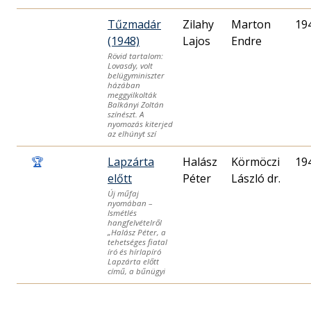
Tűzmadár
Zilahy
Marton
19
(1948)
Lajos
Endre
Rövid tartalom:
Lovasdy, volt
belügyminiszter
házában
meggyilkolták
Balkányi Zoltán
színészt. A
nyomozás kiterjed
az elhúnyt szí
🏆
Lapzárta
Halász
Körmöczi
19
előtt
Péter
László dr.
Új műfaj
nyomában –
Ismétlés
hangfelvételről
„Halász Péter, a
tehetséges fiatal
író és hírlapíró
Lapzárta előtt
című, a bűnügyi