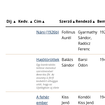
Díj
▲
Kedv.
▲
Cím
▲
Szerző
▲
Rendező
▲
Bem
Náni (1926b)
Follinus
Gyarmathy
19
Aurél
Sándor,
Radócz
Ferenc
Hajótöröttek
Balázs
Barsi
19
Sándor
Ödön
Egy bankrablás
tettese menekül
szerelmesével
Amerika flé. Az
asszony a férfi
kedvéért elhagyja
utát, hogy az
Ujvilágban új élete
A fehér
Kiss
Kondói
19
ember
Jenő
Kiss Jenő