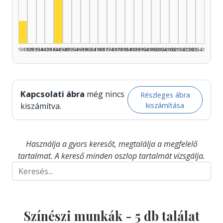
Színész, 1945–1949: 4
Színész, 1925–1929: 1
1925–1929
1930–1934
1935–1939
1940–1944
1945–1949
1950–1954
1955–1959
1960–1964
1965–1969
1970–1974
1975–1979
1980–1984
1985–1989
1990–1994
1995–1999
2000–2004
2005–2009
2010–2014
2015–2019
2020–2024
2025–2026
Kapcsolati ábra
még nincs
Részleges ábra
kiszámítása
kiszámítva.
Használja a gyors keresőt, megtalálja a megfelelő
tartalmat. A kereső minden oszlop tartalmát vizsgálja.
Színészi munkák -
5
db találat