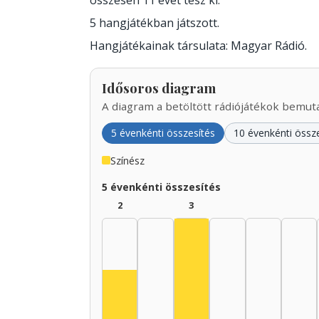
összesen 11 évet tesz ki.
5 hangjátékban játszott.
Hangjátékainak társulata: Magyar Rádió.
Idősoros diagram
A diagram a betöltött rádiójátékok bemutat
5 évenkénti összesítés
10 évenkénti össz
Színész
5 évenkénti összesítés
2
3
Színész, 1935–1939: 3