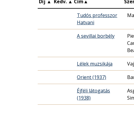
Díj
▲
Kedv.
▲
Cím
▲
Sze
Tudós professzor
Ma
Hatvani
A sevillai borbély
Pi
Ca
Be
Lélek muzsikája
Va
Orient (1937)
Ba
Éjféli látogatás
As
(1938)
Si