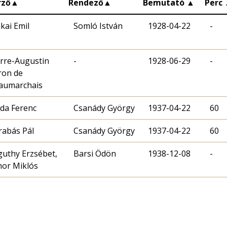
rző
▲
Rendező
▲
Bemutató
▲
Perc
kai Emil
Somló István
1928-04-22
-
erre-Augustin
-
1928-06-29
-
ron de
aumarchais
jda Ferenc
Csanády György
1937-04-22
60
rabás Pál
Csanády György
1937-04-22
60
guthy Erzsébet,
Barsi Ödön
1938-12-08
-
mor Miklós