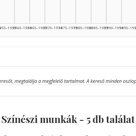
4
955–1959
1960–1964
1965–1969
1970–1974
1975–1979
1980–1984
1985–1989
1990–1994
1995–19
eresőt, megtalálja a megfelelő tartalmat. A kereső minden oszlop 
Színészi munkák -
5
db találat