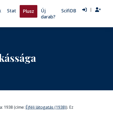
|
k
Stat
Új
ScifiDB
Plusz
darab?
kássága
a: 1938 (címe:
Éjféli látogatás (1938)
). Ez