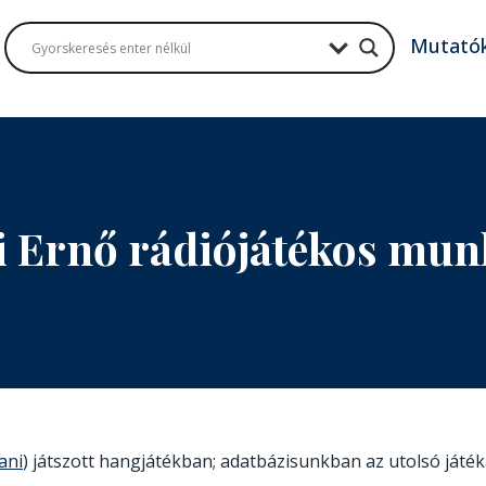
Mutató
i Ernő rádiójátékos mun
ani
) játszott hangjátékban; adatbázisunkban az utolsó játék