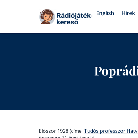
Tovább a navigációhoz
Tovább a tartalomhoz
English
Hírek
Poprád
Először 1928 (címe:
Tudós professzor Hatv