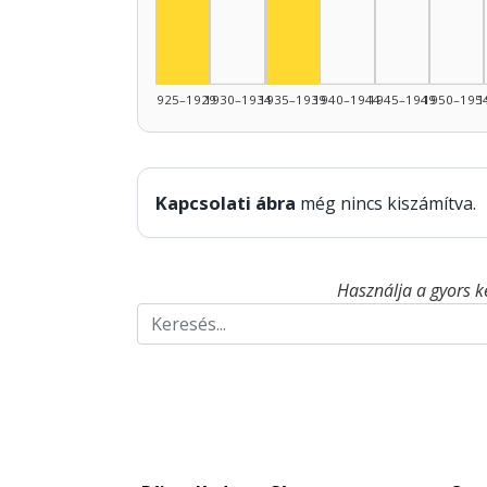
Színész, 1925–1929: 2
1925–1929
1930–1934
1935–1939
1940–1944
1945–1949
1950–195
1
Kapcsolati ábra
még nincs kiszámítva.
Használja a gyors k