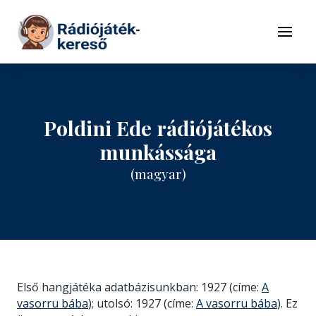
Tovább a navigációhoz
Tovább a tartalomhoz
Menü
Poldini Ede rádiójátékos
munkássága
(magyar)
Első hangjátéka adatbázisunkban: 1927 (címe:
A
vasorru bába
); utolsó: 1927 (címe:
A vasorru bába
). Ez