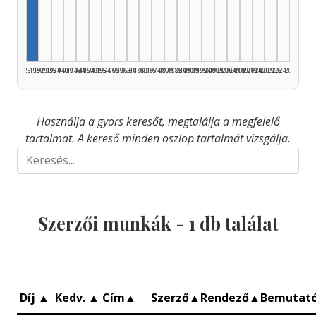
Szerző, 1925–1929: 1
1925–1929
1930–1934
1935–1939
1940–1944
1945–1949
1950–1954
1955–1959
1960–1964
1965–1969
1970–1974
1975–1979
1980–1984
1985–1989
1990–1994
1995–1999
2000–2004
2005–2009
2010–2014
2015–2019
2020–2024
2025–2026
Használja a gyors keresőt, megtalálja a megfelelő
tartalmat. A kereső minden oszlop tartalmát vizsgálja.
Szerzői munkák -
1
db találat
Díj
▲
Kedv.
▲
Cím
▲
Szerző
▲
Rendező
▲
Bemutat