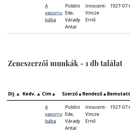
A
Poldini
Innocent-
1927-07-
vasorru
Ede,
Vincze
bába
Várady
Ernő
Antal
Zeneszerzői munkák -
1
db találat
Díj
▲
Kedv.
▲
Cím
▲
Szerző
▲
Rendező
▲
Bemutat
A
Poldini
Innocent-
1927-07-
vasorru
Ede,
Vincze
bába
Várady
Ernő
Antal