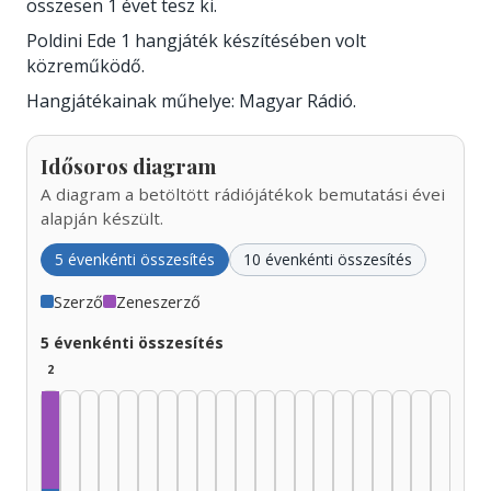
összesen 1 évet tesz ki.
Poldini Ede 1 hangjáték készítésében volt
közreműködő.
Hangjátékainak műhelye: Magyar Rádió.
Idősoros diagram
A diagram a betöltött rádiójátékok bemutatási évei
alapján készült.
5 évenkénti összesítés
10 évenkénti összesítés
Szerző
Zeneszerző
5 évenkénti összesítés
2
Zeneszerző, 1925–1929: 1