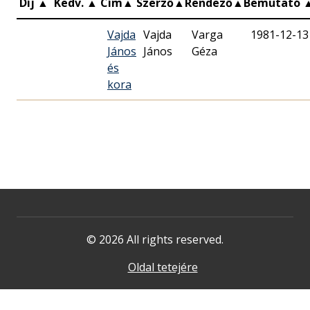
Díj
▲
Kedv.
▲
Cím
▲
Szerző
▲
Rendező
▲
Bemutató
Vajda
Vajda
Varga
1981-12-13
János
János
Géza
és
kora
© 2026 All rights reserved.
Oldal tetejére