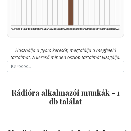
Rádióra alkalmazó, 1980–19
1925–1929
1930–1934
1935–1939
1940–1944
1945–1949
1950–1954
1955–1959
1960–1964
1965–1969
1970–1974
1975–1979
1980–1984
1985–1989
1990–1994
1995–1999
2000–2004
2005–2009
2010–2014
2015–2019
2020–2024
2025–2026
Használja a gyors keresőt, megtalálja a megfelelő
tartalmat. A kereső minden oszlop tartalmát vizsgálja.
Rádióra alkalmazói munkák -
1
db találat