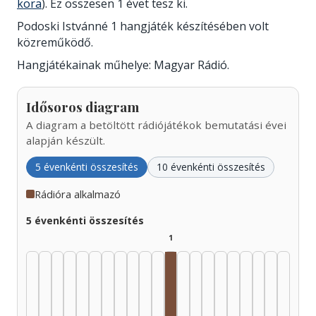
kora
). Ez összesen 1 évet tesz ki.
Podoski Istvánné 1 hangjáték készítésében volt
közreműködő.
Hangjátékainak műhelye: Magyar Rádió.
Idősoros diagram
A diagram a betöltött rádiójátékok bemutatási évei
alapján készült.
5 évenkénti összesítés
10 évenkénti összesítés
Rádióra alkalmazó
5 évenkénti összesítés
1