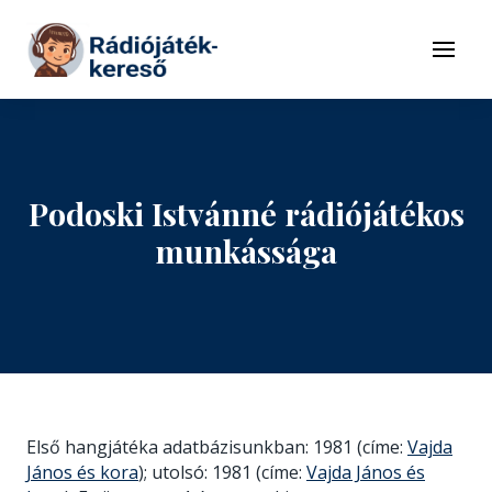
Tovább a navigációhoz
Tovább a tartalomhoz
Menü
Podoski Istvánné rádiójátékos
munkássága
Első hangjátéka adatbázisunkban: 1981 (címe:
Vajda
János és kora
); utolsó: 1981 (címe:
Vajda János és