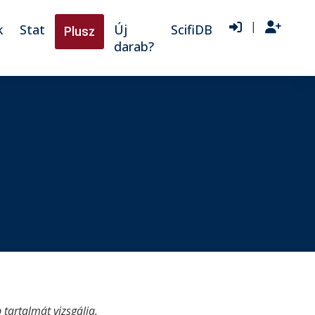
|
k
Stat
Új
ScifiDB
Plusz
darab?
tartalmát vizsgálja.