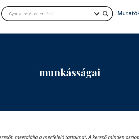
Mutató
munkásságai
eresőt, megtalálja a megfelelő tartalmat. A kereső minden oszlop 