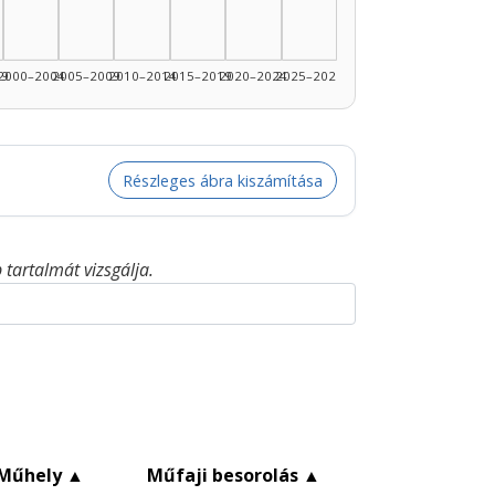
99
2000–2004
2005–2009
2010–2014
2015–2019
2020–2024
2025–2026
Részleges ábra kiszámítása
tartalmát vizsgálja.
Műhely
▲
Műfaji besorolás
▲