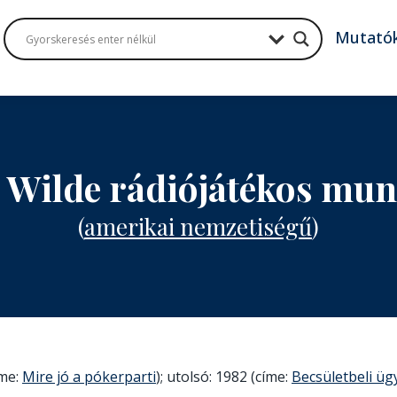
Mutató
l Wilde rádiójátékos mu
(
amerikai nemzetiségű
)
íme:
Mire jó a pókerparti
); utolsó: 1982 (címe:
Becsületbeli üg