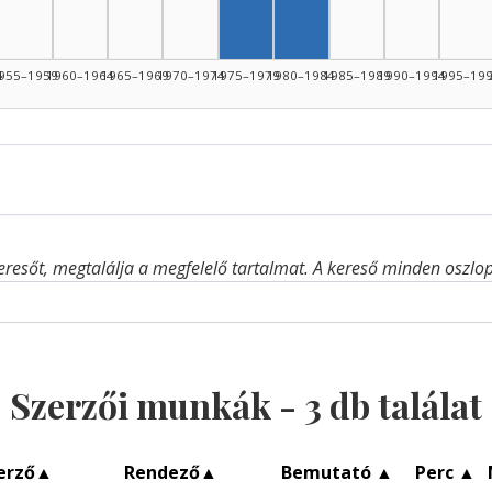
Szerző, 1980–1984: 1
4
955–1959
1960–1964
1965–1969
1970–1974
1975–1979
1980–1984
1985–1989
1990–1994
1995–19
eresőt, megtalálja a megfelelő tartalmat. A kereső minden oszlop 
Szerzői munkák -
3
db találat
erző
▲
Rendező
▲
Bemutató
▲
Perc
▲