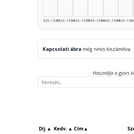
1925–1929
1930–1934
1935–1939
1940–1944
1945–1949
1950–195
1
Kapcsolati ábra
még nincs kiszámítva.
Használja a gyors k
Díj
▲
Kedv.
▲
Cím
▲
Sz