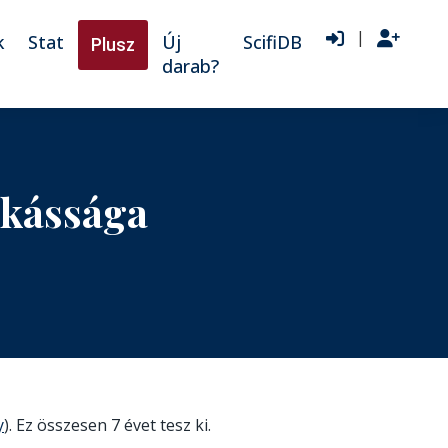
|
k
Stat
Új
ScifiDB
Plusz
darab?
nkássága
y
). Ez összesen 7 évet tesz ki.