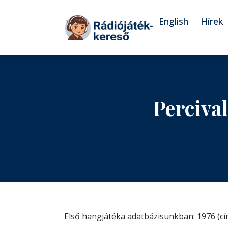
Tovább a navigációhoz
Tovább a tartalomhoz
English
Hírek
Perciva
Első hangjátéka adatbázisunkban: 1976 (c