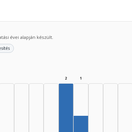
ási évei alapján készült.
esítés
2
1
Szerző, 1975–1979: 2