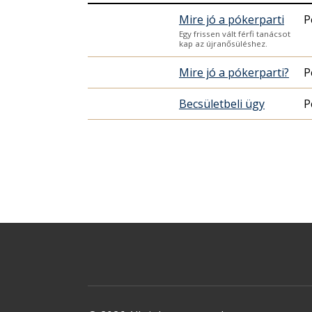
Mire jó a pókerparti
P
Egy frissen vált férfi tanácsot
kap az újranősüléshez.
Mire jó a pókerparti?
P
Becsületbeli ügy
P