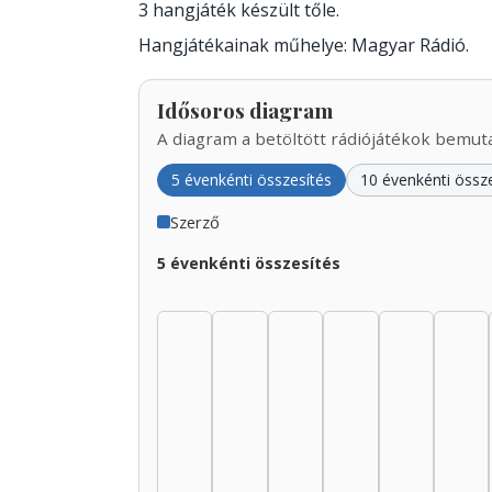
3 hangjáték készült tőle.
Hangjátékainak műhelye: Magyar Rádió.
Idősoros diagram
A diagram a betöltött rádiójátékok bemutat
5 évenkénti összesítés
10 évenkénti össz
Szerző
5 évenkénti összesítés