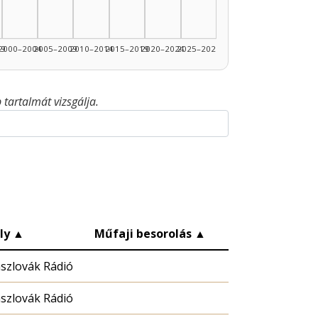
99
2000–2004
2005–2009
2010–2014
2015–2019
2020–2024
2025–2026
tartalmát vizsgálja.
ly
▲
Műfaji besorolás
▲
szlovák Rádió
szlovák Rádió