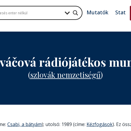
Mutatók
Stat
ováčová rádiójátékos mu
(
szlovák nemzetiségű
)
íme:
Csabi, a bátyám
); utolsó: 1989 (címe:
Kézfogások
). Ez öss