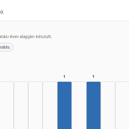
ó.
ási évei alapján készült.
esítés
1
1
Szerző, 1975–1979: 1
Szerző, 1985–19