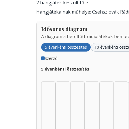
2 hangjáték készült tőle.
Hangjátékainak műhelye: Csehszlovák Rádi
Idősoros diagram
A diagram a betöltött rádiójátékok bemutat
5 évenkénti összesítés
10 évenkénti össz
Szerző
5 évenkénti összesítés