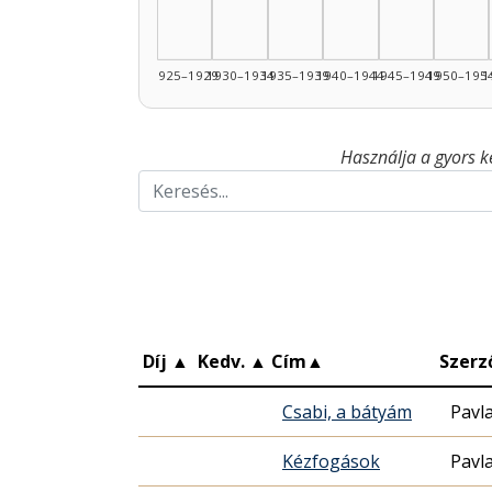
1925–1929
1930–1934
1935–1939
1940–1944
1945–1949
1950–195
1
Használja a gyors k
Díj
▲
Kedv.
▲
Cím
▲
Szerz
Csabi, a bátyám
Pavl
Kézfogások
Pavl