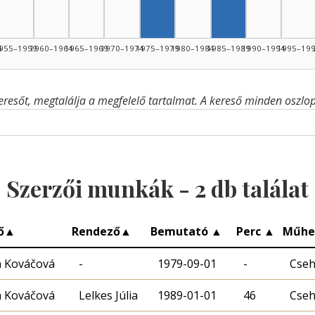
4
955–1959
1960–1964
1965–1969
1970–1974
1975–1979
1980–1984
1985–1989
1990–1994
1995–19
eresőt, megtalálja a megfelelő tartalmat. A kereső minden oszlop 
Szerzői munkák -
2
db találat
ő
▲
Rendező
▲
Bemutató
▲
Perc
▲
Műhe
a Kováčová
-
1979-09-01
-
Cseh
a Kováčová
Lelkes Júlia
1989-01-01
46
Cseh