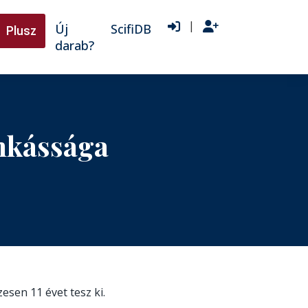
|
Új
ScifiDB
Plusz
darab?
nkássága
zesen 11 évet tesz ki.