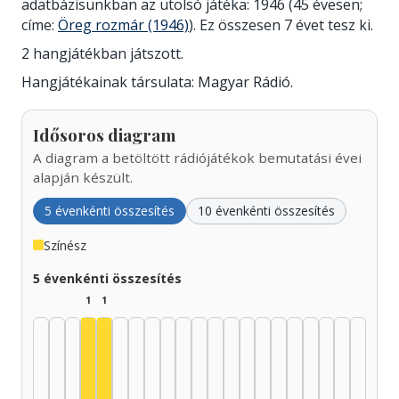
adatbázisunkban az utolsó játéka: 1946 (45 évesen;
címe:
Öreg rozmár (1946)
). Ez összesen 7 évet tesz ki.
2 hangjátékban játszott.
Hangjátékainak társulata: Magyar Rádió.
Idősoros diagram
A diagram a betöltött rádiójátékok bemutatási évei
alapján készült.
5 évenkénti összesítés
10 évenkénti összesítés
Színész
5 évenkénti összesítés
1
1