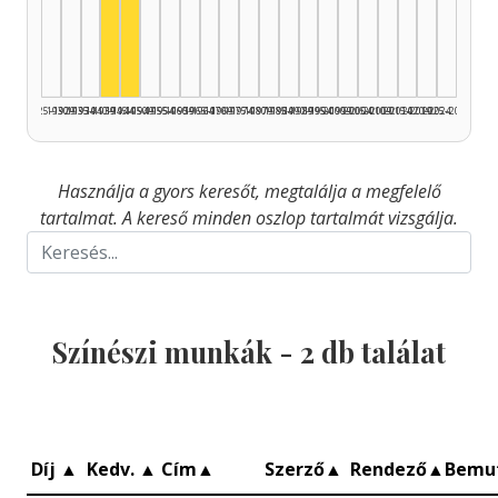
Színész, 1940–1944: 1
Színész, 1945–1949: 1
1925–1929
1930–1934
1935–1939
1940–1944
1945–1949
1950–1954
1955–1959
1960–1964
1965–1969
1970–1974
1975–1979
1980–1984
1985–1989
1990–1994
1995–1999
2000–2004
2005–2009
2010–2014
2015–2019
2020–2024
2025–2026
Használja a gyors keresőt, megtalálja a megfelelő
tartalmat. A kereső minden oszlop tartalmát vizsgálja.
Színészi munkák -
2
db találat
Díj
▲
Kedv.
▲
Cím
▲
Szerző
▲
Rendező
▲
Bemu