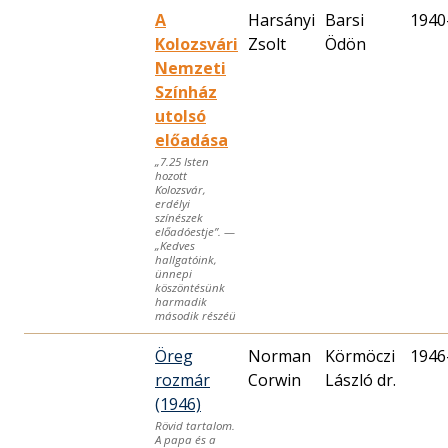
A
Harsányi
Barsi
1940
Kolozsvári
Zsolt
Ödön
Nemzeti
Színház
utolsó
előadása
„7.25 Isten
hozott
Kolozsvár,
erdélyi
színészek
előadóestje”. —
„Kedves
hallgatóink,
ünnepi
köszöntésünk
harmadik
második részéü
Öreg
Norman
Körmöczi
1946
rozmár
Corwin
László dr.
(1946)
Rövid tartalom.
A papa és a