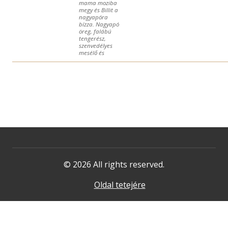
mama moziba
megy és Billit a
nagyapóra
bízza. Nagyapó
öreg, falábú
tengerész,
szenvedélyes
mesélő és
© 2026 All rights reserved.
Oldal tetejére