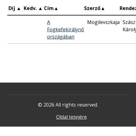
Díj
▲
Kedv.
▲
Cím
▲
Szerző
▲
Rende
A
Mogilevszkaja
Szász
Fogkefekirálynő
Károl
országában
© 2026 All rights reserved.
Oldal tetejére