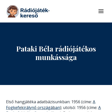
Tovább a navigációhoz
Tovább a tartalomhoz
Menü
Pataki Béla rádiójátékos
munkássága
Első hangjátéka adatbázisunkban: 1956 (címe:
A
Fogkefekirálynő országában
); utolsó: 1956 (címe:
A