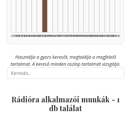
Rádióra alkalmazó, 1955–1959: 1
1925–1929
1930–1934
1935–1939
1940–1944
1945–1949
1950–1954
1955–1959
1960–1964
1965–1969
1970–1974
1975–1979
1980–1984
1985–1989
1990–1994
1995–1999
2000–2004
2005–2009
2010–2014
2015–2019
2020–2024
2025–2026
Használja a gyors keresőt, megtalálja a megfelelő
tartalmat. A kereső minden oszlop tartalmát vizsgálja.
Rádióra alkalmazói munkák -
1
db találat