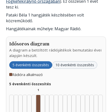
Fogkefekirálynő országában
). Ez összesen 1 évet
tesz ki.
Pataki Béla 1 hangjáték készítésében volt
közreműködő.
Hangjátékainak műhelye: Magyar Rádió.
Idősoros diagram
A diagram a betöltött rádiójátékok bemutatási évei
alapján készült.
5 évenkénti összesítés
10 évenkénti összesítés
Rádióra alkalmazó
5 évenkénti összesítés
1