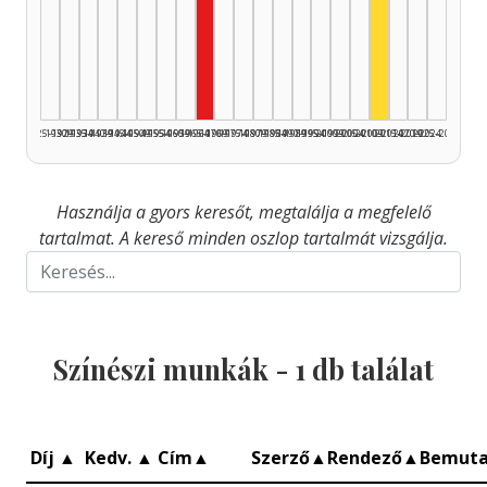
Zenei közreműködő, 1965–1969: 1
Színész, 2010
1925–1929
1930–1934
1935–1939
1940–1944
1945–1949
1950–1954
1955–1959
1960–1964
1965–1969
1970–1974
1975–1979
1980–1984
1985–1989
1990–1994
1995–1999
2000–2004
2005–2009
2010–2014
2015–2019
2020–2024
2025–2026
Használja a gyors keresőt, megtalálja a megfelelő
tartalmat. A kereső minden oszlop tartalmát vizsgálja.
Színészi munkák -
1
db találat
Díj
▲
Kedv.
▲
Cím
▲
Szerző
▲
Rendező
▲
Bemut