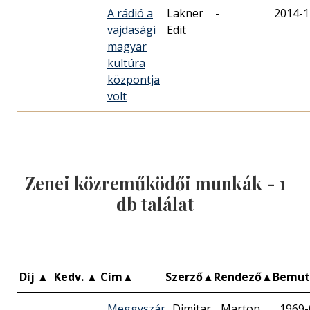
A rádió a
Lakner
-
2014-1
vajdasági
Edit
magyar
kultúra
központja
volt
Zenei közreműködői munkák -
1
db találat
Díj
▲
Kedv.
▲
Cím
▲
Szerző
▲
Rendező
▲
Bemut
Meggyszár
Dimitar
Marton
1969-