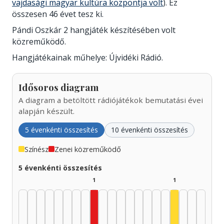
vajdasági magyar kultúra központja volt
). Ez
összesen 46 évet tesz ki.
Pándi Oszkár 2 hangjáték készítésében volt
közreműködő.
Hangjátékainak műhelye: Újvidéki Rádió.
Idősoros diagram
A diagram a betöltött rádiójátékok bemutatási évei
alapján készült.
5 évenkénti összesítés
10 évenkénti összesítés
Színész
Zenei közreműködő
5 évenkénti összesítés
1
1