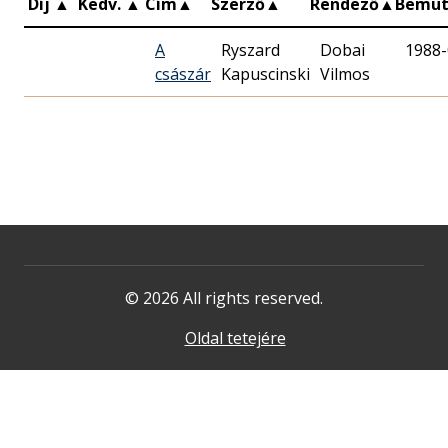
Díj
▲
Kedv.
▲
Cím
▲
Szerző
▲
Rendező
▲
Bemu
A
Ryszard
Dobai
1988-
császár
Kapuscinski
Vilmos
© 2026 All rights reserved.
Oldal tetejére