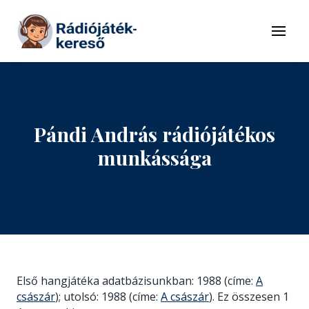
Tovább a navigációhoz
Tovább a tartalomhoz
Menü
Pándi András rádiójátékos
munkássága
Első hangjátéka adatbázisunkban: 1988 (címe:
A
császár
); utolsó: 1988 (címe:
A császár
). Ez összesen 1