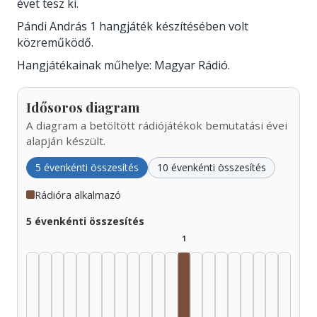
évet tesz ki.
Pándi András 1 hangjáték készítésében volt
közreműködő.
Hangjátékainak műhelye: Magyar Rádió.
Idősoros diagram
A diagram a betöltött rádiójátékok bemutatási évei
alapján készült.
5 évenkénti összesítés
10 évenkénti összesítés
Rádióra alkalmazó
5 évenkénti összesítés
1