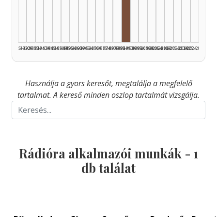
Rádióra alkalmazó, 1985–
1925–1929
1930–1934
1935–1939
1940–1944
1945–1949
1950–1954
1955–1959
1960–1964
1965–1969
1970–1974
1975–1979
1980–1984
1985–1989
1990–1994
1995–1999
2000–2004
2005–2009
2010–2014
2015–2019
2020–2024
2025–2026
Használja a gyors keresőt, megtalálja a megfelelő
tartalmat. A kereső minden oszlop tartalmát vizsgálja.
Rádióra alkalmazói munkák -
1
db találat