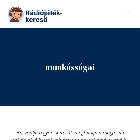
Tovább a navigációhoz
Tovább a tartalomhoz
Menü
munkásságai
Használja a gyors keresőt, megtalálja a megfelelő