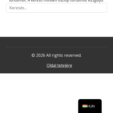
tartalmat. A kereső minden oszlop tartalmát vizsgálja.
© 2026 All rights reserved.
Oldal tetejére
HUN