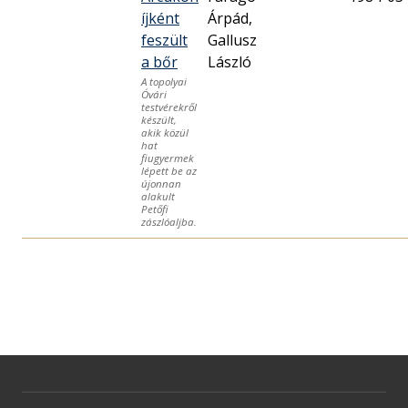
íjként
Árpád,
feszült
Gallusz
a bőr
László
A topolyai
Óvári
testvérekről
készült,
akik közül
hat
fiugyermek
lépett be az
újonnan
alakult
Petőfi
zászlóaljba.