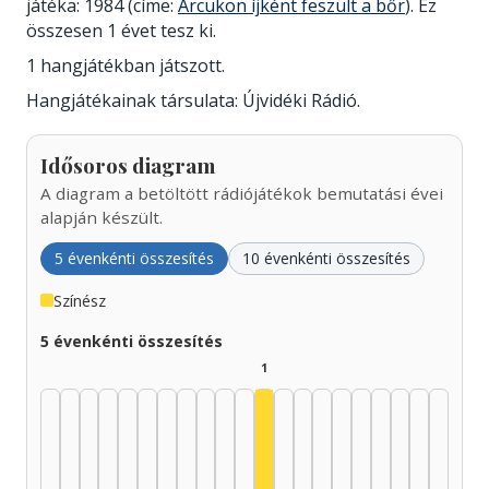
játéka: 1984 (címe:
Arcukon íjként feszült a bőr
). Ez
összesen 1 évet tesz ki.
1 hangjátékban játszott.
Hangjátékainak társulata: Újvidéki Rádió.
Idősoros diagram
A diagram a betöltött rádiójátékok bemutatási évei
alapján készült.
5 évenkénti összesítés
10 évenkénti összesítés
Színész
5 évenkénti összesítés
1