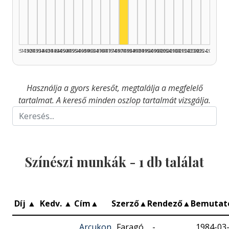
Színész, 1980–1984: 1
1925–1929
1930–1934
1935–1939
1940–1944
1945–1949
1950–1954
1955–1959
1960–1964
1965–1969
1970–1974
1975–1979
1980–1984
1985–1989
1990–1994
1995–1999
2000–2004
2005–2009
2010–2014
2015–2019
2020–2024
2025–2026
Használja a gyors keresőt, megtalálja a megfelelő
tartalmat. A kereső minden oszlop tartalmát vizsgálja.
Színészi munkák -
1
db találat
Díj
▲
Kedv.
▲
Cím
▲
Szerző
▲
Rendező
▲
Bemuta
Arcukon
Faragó
-
1984-03