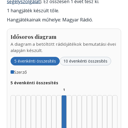
segélyszolgálat
). Ez összesen 1 évet tesz ki.
1 hangjáték készült tőle.
Hangjátékainak műhelye: Magyar Rádió.
Idősoros diagram
A diagram a betöltött rádiójátékok bemutatási évei
alapján készült.
5 évenkénti összesítés
10 évenkénti összesítés
Szerző
5 évenkénti összesítés
1
Szerző, 1975–1979: 1