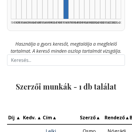
1925–1929
1930–1934
1935–1939
1940–1944
1945–1949
1950–1954
1955–1959
1960–1964
1965–1969
1970–1974
1975–1979
1980–1984
1985–1989
1990–1994
1995–1999
2000–2004
2005–2009
2010–2014
2015–2019
2020–2024
2025–2026
Használja a gyors keresőt, megtalálja a megfelelő
tartalmat. A kereső minden oszlop tartalmát vizsgálja.
Szerzői munkák -
1
db találat
Díj
▲
Kedv.
▲
Cím
▲
Szerző
▲
Rendező
▲
Lelki
Osmo
Nógrádi