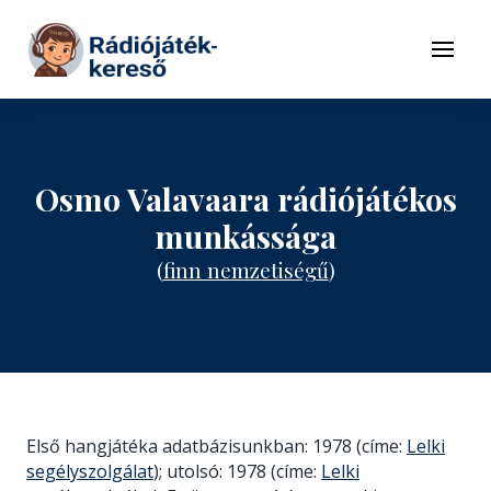
Tovább a navigációhoz
Tovább a tartalomhoz
Menü
Osmo Valavaara rádiójátékos
munkássága
(
finn nemzetiségű
)
Első hangjátéka adatbázisunkban: 1978 (címe:
Lelki
segélyszolgálat
); utolsó: 1978 (címe:
Lelki