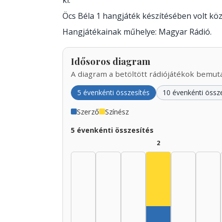
ki.
Öcs Béla 1 hangjáték készítésében volt k
Hangjátékainak műhelye: Magyar Rádió.
Idősoros diagram
A diagram a betöltött rádiójátékok bemutat
5 évenkénti összesítés
10 évenkénti össz
Szerző
Színész
5 évenkénti összesítés
2
Színész, 1940–19