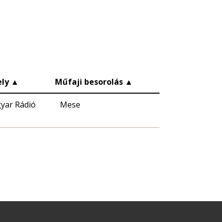
ely
▲
Műfaji besorolás
▲
yar Rádió
Mese