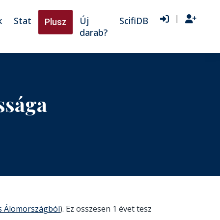
|
k
Stat
Új
ScifiDB
Plusz
darab?
ssága
s Álomországból
). Ez összesen 1 évet tesz