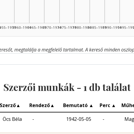
4: 1
4
955–1959
1960–1964
1965–1969
1970–1974
1975–1979
1980–1984
1985–1989
1990–1994
1995–19
eresőt, megtalálja a megfelelő tartalmat. A kereső minden oszlop 
Szerzői munkák -
1
db találat
Szerző
▲
Rendező
▲
Bemutató
▲
Perc
▲
Műh
Öcs Béla
-
1942-05-05
-
Mag