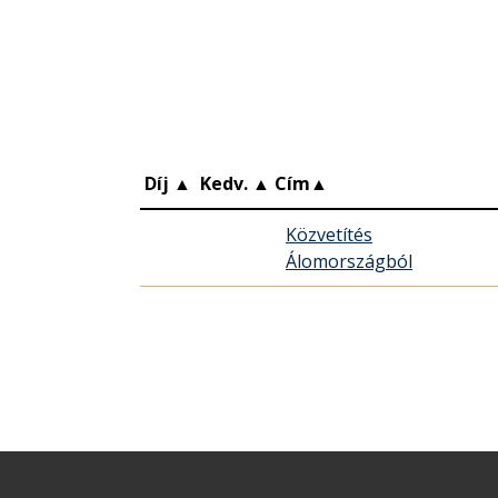
Díj
▲
Kedv.
▲
Cím
▲
Közvetítés
Álomországból