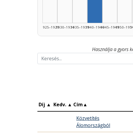
Szerző, 1940–194
1925–1929
1930–1934
1935–1939
1940–1944
1945–1949
1950–195
1
Használja a gyors k
Díj
▲
Kedv.
▲
Cím
▲
Közvetítés
Álomországból