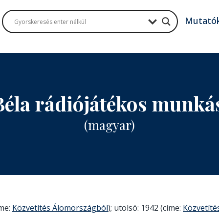
Mutató
Béla rádiójátékos munká
(magyar)
íme:
Közvetítés Álomországból
); utolsó: 1942 (címe:
Közvetíté