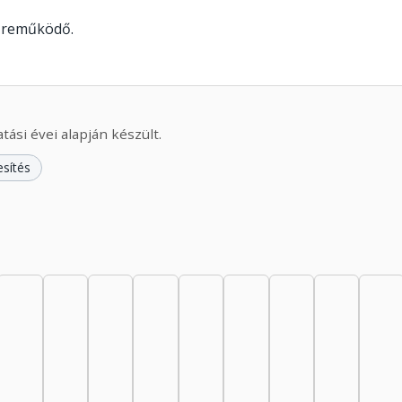
özreműködő.
ási évei alapján készült.
esítés
44: 1