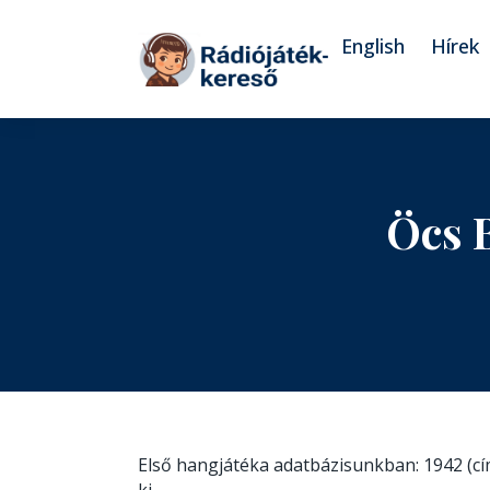
Tovább a navigációhoz
Tovább a tartalomhoz
English
Hírek
Öcs 
Első hangjátéka adatbázisunkban: 1942 (c