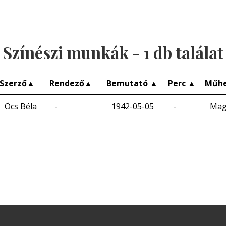
Színészi munkák -
1
db találat
Szerző
▲
Rendező
▲
Bemutató
▲
Perc
▲
Műh
Öcs Béla
-
1942-05-05
-
Mag