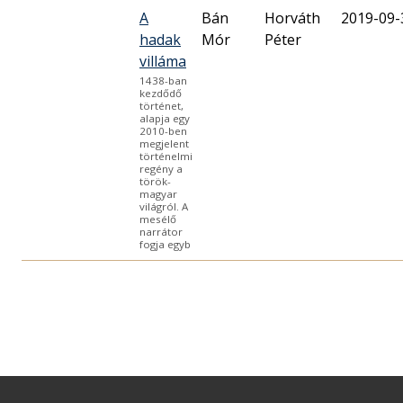
A
Bán
Horváth
2019-09-
hadak
Mór
Péter
villáma
1438-ban
kezdődő
történet,
alapja egy
2010-ben
megjelent
történelmi
regény a
török-
magyar
világról. A
mesélő
narrátor
fogja egyb