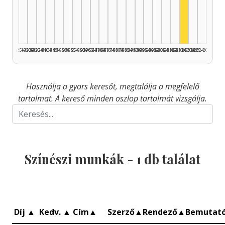
Színész, 2
1925–1929
1930–1934
1935–1939
1940–1944
1945–1949
1950–1954
1955–1959
1960–1964
1965–1969
1970–1974
1975–1979
1980–1984
1985–1989
1990–1994
1995–1999
2000–2004
2005–2009
2010–2014
2015–2019
2020–2024
2025–2026
Használja a gyors keresőt, megtalálja a megfelelő
tartalmat. A kereső minden oszlop tartalmát vizsgálja.
Színészi munkák -
1
db találat
Díj
▲
Kedv.
▲
Cím
▲
Szerző
▲
Rendező
▲
Bemutat