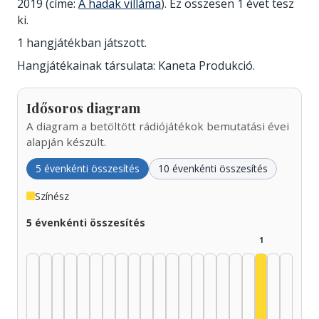
2019 (címe:
A hadak villáma
). Ez összesen 1 évet tesz
ki.
1 hangjátékban játszott.
Hangjátékainak társulata: Kaneta Produkció.
Idősoros diagram
A diagram a betöltött rádiójátékok bemutatási évei
alapján készült.
5 évenkénti összesítés
10 évenkénti összesítés
Színész
5 évenkénti összesítés
1