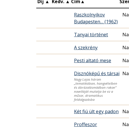
Díj
▲
Kedv.
▲
Cím
▲
Sze
Raszkolnyikov
Na
Budapesten… (1962)
Tanyai történet
Na
A szekrény
Na
Pesti altató mese
Na
Disznóképű és társai
Na
Nagy Lajos három
„tematikában, hangvételben
és ábrázolásmódban rokon”
novelláját mutatja be ez a
műsor, dramatikus
feldolgozásba
Két fiú ült egy padon
Na
Proffeszor
Na