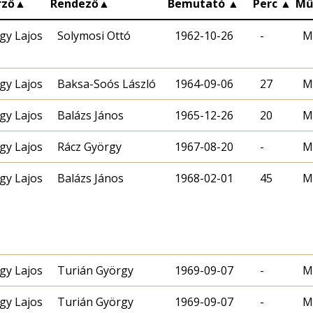
rző
▲
Rendező
▲
Bemutató
▲
Perc
▲
Mű
gy Lajos
Solymosi Ottó
1962-10-26
-
M
gy Lajos
Baksa-Soós László
1964-09-06
27
M
gy Lajos
Balázs János
1965-12-26
20
M
gy Lajos
Rácz György
1967-08-20
-
M
gy Lajos
Balázs János
1968-02-01
45
M
gy Lajos
Turián György
1969-09-07
-
M
gy Lajos
Turián György
1969-09-07
-
M