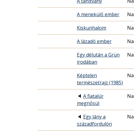
A tanítvány
Na
A menekülő ember
Na
Kiskunhalom
Na
A lázadó ember
Na
Egy délután a Grün
Na
irodában
Képtelen
Na
természetrajz (1985)
🔈
A fiatalúr
Na
megnősül
🔈
Egy lány a
Na
századfordulón