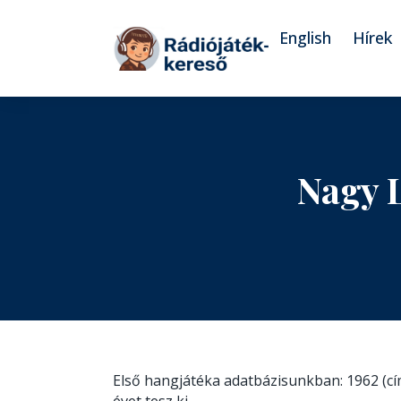
Tovább a navigációhoz
Tovább a tartalomhoz
English
Hírek
Nagy 
Első hangjátéka adatbázisunkban: 1962 (c