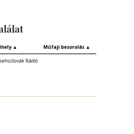
alálat
hely
▲
Műfaji besorolás
▲
sehszlovák Rádió