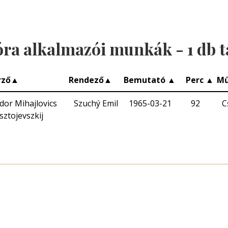
óra alkalmazói munkák -
1
db t
rző
▲
Rendező
▲
Bemutató
▲
Perc
▲
Mű
dor Mihajlovics
Szuchý Emil
1965-03-21
92
C
sztojevszkij