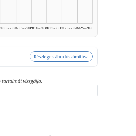
89: 2
990–1994: 1
99
2000–2004
2005–2009
2010–2014
2015–2019
2020–2024
2025–2026
Részleges ábra kiszámítása
tartalmát vizsgálja.