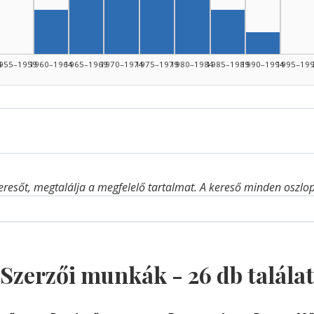
Szerző, 1965–1969: 5
Szerző, 1980–1984: 3
Szerző, 1960–1964: 2
Szerző, 1985–19
Szerző, 1
4
955–1959
1960–1964
1965–1969
1970–1974
1975–1979
1980–1984
1985–1989
1990–1994
1995–19
eresőt, megtalálja a megfelelő tartalmat. A kereső minden oszlop 
Szerzői munkák -
26
db találat