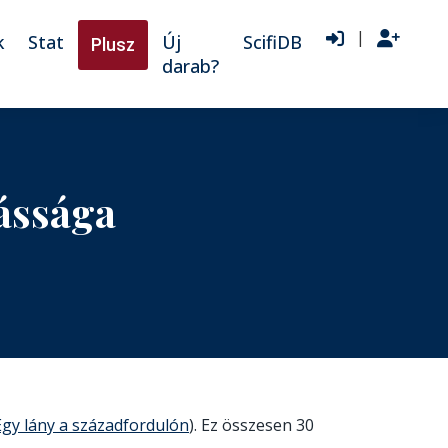
|
k
Stat
Új
ScifiDB
Plusz
darab?
ássága
Egy lány a századfordulón
). Ez összesen 30