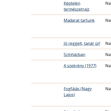
Képtelen
Na
természetrajz
Madarat tartunk
Na
Jó reggelt, tanár úr!
Na
Színházban
Na
A szekrény (1977)
Na
Fogfájás (Nagy
Na
Lajos)