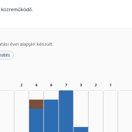
t közreműködő.
ási évei alapján készült.
esítés
2
6
6
7
3
2
1
Rádióra alkalmazó, 1965–1969: 1
Szerző, 1975–1979: 7
Szerző, 1970–1974: 6