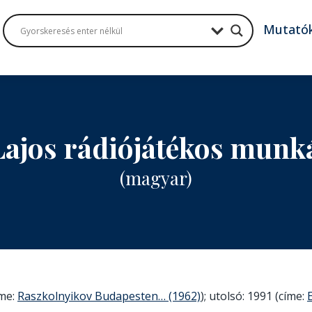
Mutató
Lajos rádiójátékos munk
(magyar)
íme:
Raszkolnyikov Budapesten… (1962)
); utolsó: 1991 (címe: