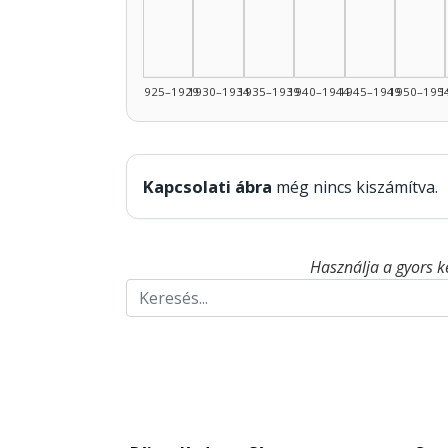
1925–1929
1930–1934
1935–1939
1940–1944
1945–1949
1950–195
1
Kapcsolati ábra
még nincs kiszámítva.
Használja a gyors k