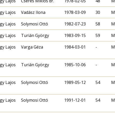
gy Lajos
Cserés Miklós dr.
1978-02-05
48
M
gy Lajos
Vadász Ilona
1978-03-09
30
M
gy Lajos
Solymosi Ottó
1982-07-23
58
M
gy Lajos
Turián György
1983-09-15
59
M
gy Lajos
Varga Géza
1984-03-01
-
M
gy Lajos
Turián György
1985-10-06
-
M
gy Lajos
Solymosi Ottó
1989-05-12
54
M
gy Lajos
Solymosi Ottó
1991-12-01
54
M