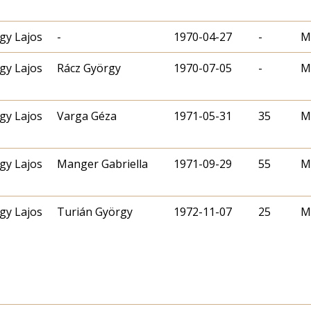
gy Lajos
-
1970-04-27
-
M
gy Lajos
Rácz György
1970-07-05
-
M
gy Lajos
Varga Géza
1971-05-31
35
M
gy Lajos
Manger Gabriella
1971-09-29
55
M
gy Lajos
Turián György
1972-11-07
25
M