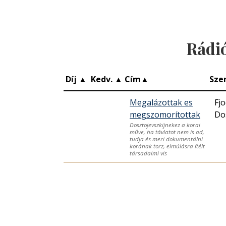
Rádi
Díj
▲
Kedv.
▲
Cím
▲
Sze
Megalázottak es
Fjo
megszomorítottak
Do
Dosztojevszkijnekez a korai
műve, ha távlatot nem is ad,
tudja és meri dokumentálni
korának torz, elmúlásra ítélt
társadalmi vis