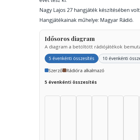
évet tesz ki.
Nagy Lajos 27 hangjáték készítésében vol
Hangjátékainak műhelye: Magyar Rádió.
Idősoros diagram
A diagram a betöltött rádiójátékok bemutat
5 évenkénti összesítés
10 évenkénti össz
Szerző
Rádióra alkalmazó
5 évenkénti összesítés