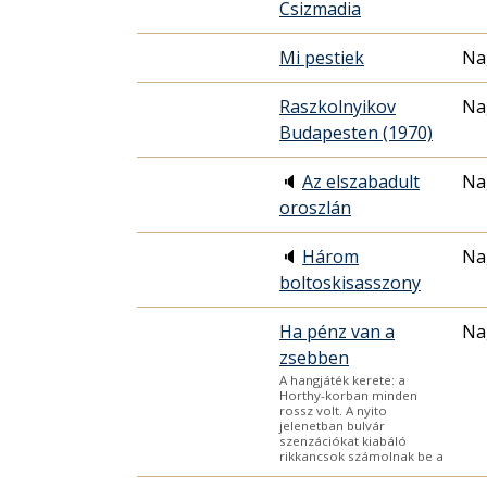
Csizmadia
Mi pestiek
Na
Raszkolnyikov
Na
Budapesten (1970)
🔈
Az elszabadult
Na
oroszlán
🔈
Három
Na
boltoskisasszony
Ha pénz van a
Na
zsebben
A hangjáték kerete: a
Horthy-korban minden
rossz volt. A nyito
jelenetban bulvár
szenzációkat kiabáló
rikkancsok számolnak be a