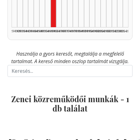
Zenei közreműködő, 1960–1964: 1
1925–1929
1930–1934
1935–1939
1940–1944
1945–1949
1950–1954
1955–1959
1960–1964
1965–1969
1970–1974
1975–1979
1980–1984
1985–1989
1990–1994
1995–1999
2000–2004
2005–2009
2010–2014
2015–2019
2020–2024
2025–2026
Használja a gyors keresőt, megtalálja a megfelelő
tartalmat. A kereső minden oszlop tartalmát vizsgálja.
Zenei közreműködői munkák -
1
db találat