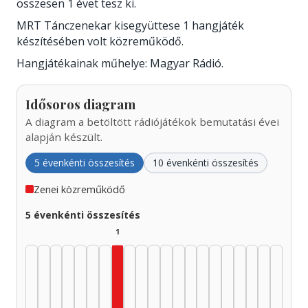
összesen 1 évet tesz ki.
MRT Tánczenekar kisegyüttese 1 hangjáték
készítésében volt közreműködő.
Hangjátékainak műhelye: Magyar Rádió.
Idősoros diagram
A diagram a betöltött rádiójátékok bemutatási évei
alapján készült.
5 évenkénti összesítés
10 évenkénti összesítés
Zenei közreműködő
5 évenkénti összesítés
1