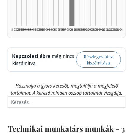
Technikai munkatárs, 1980
1925–1929
1930–1934
1935–1939
1940–1944
1945–1949
1950–1954
1955–1959
1960–1964
1965–1969
1970–1974
1975–1979
1980–1984
1985–1989
1990–1994
1995–1999
2000–2004
2005–2009
2010–2014
2015–2019
2020–2024
2025–2026
Kapcsolati ábra
még nincs
Részleges ábra
kiszámítása
kiszámítva.
Használja a gyors keresőt, megtalálja a megfelelő
tartalmat. A kereső minden oszlop tartalmát vizsgálja.
Technikai munkatárs munkák -
3