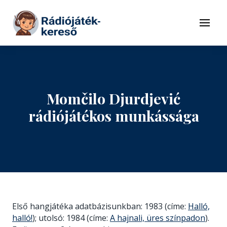
Tovább a navigációhoz
Tovább a tartalomhoz
Menü
Momčilo Djurdjević
rádiójátékos munkássága
Első hangjátéka adatbázisunkban: 1983 (címe:
Halló,
halló!
); utolsó: 1984 (címe:
A hajnali, üres színpadon
).