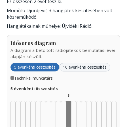
Ez összesen 2 évet tesz ki.
Momčilo Djurdjević 3 hangjáték készítésében volt
közreműködő.
Hangjátékainak műhelye: Újvidéki Rádió.
Idősoros diagram
A diagram a betöltött rádiójátékok bemutatási évei
alapján készült.
5 évenkénti összesítés
10 évenkénti összesítés
Technikai munkatárs
5 évenkénti összesítés
3