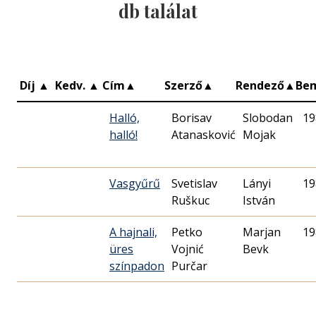
db találat
Díj
▲
Kedv.
▲
Cím
▲
Szerző
▲
Rendező
▲
Be
Halló,
Borisav
Slobodan
19
halló!
Atanasković
Mojak
Vasgyűrű
Svetislav
Lányi
19
Ruškuc
István
A hajnali,
Petko
Marjan
19
üres
Vojnić
Bevk
színpadon
Purčar