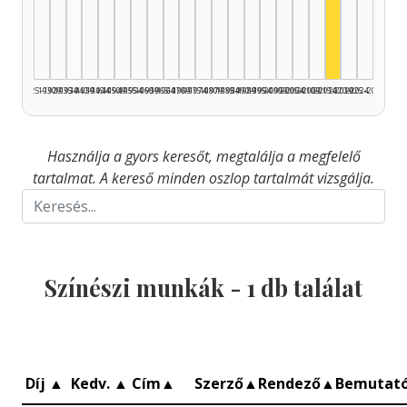
Színész, 2
1925–1929
1930–1934
1935–1939
1940–1944
1945–1949
1950–1954
1955–1959
1960–1964
1965–1969
1970–1974
1975–1979
1980–1984
1985–1989
1990–1994
1995–1999
2000–2004
2005–2009
2010–2014
2015–2019
2020–2024
2025–2026
Használja a gyors keresőt, megtalálja a megfelelő
tartalmat. A kereső minden oszlop tartalmát vizsgálja.
Színészi munkák -
1
db találat
Díj
▲
Kedv.
▲
Cím
▲
Szerző
▲
Rendező
▲
Bemutat