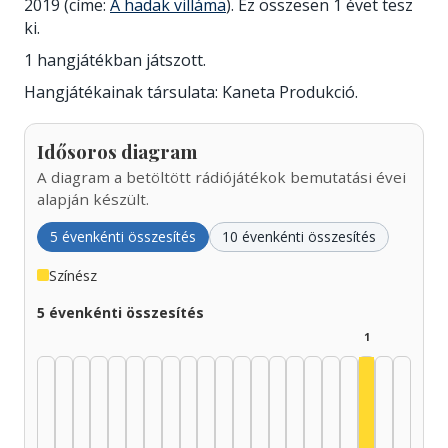
2019 (címe:
A hadak villáma
). Ez összesen 1 évet tesz
ki.
1 hangjátékban játszott.
Hangjátékainak társulata: Kaneta Produkció.
Idősoros diagram
A diagram a betöltött rádiójátékok bemutatási évei
alapján készült.
5 évenkénti összesítés
10 évenkénti összesítés
Színész
5 évenkénti összesítés
1