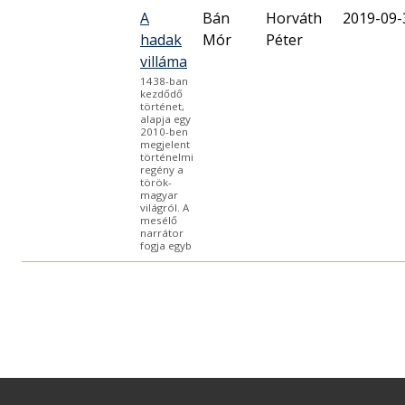
A
Bán
Horváth
2019-09-
hadak
Mór
Péter
villáma
1438-ban
kezdődő
történet,
alapja egy
2010-ben
megjelent
történelmi
regény a
török-
magyar
világról. A
mesélő
narrátor
fogja egyb