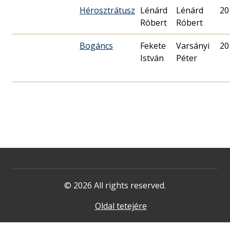
Hérosztrátusz
Lénárd
Lénárd
20
Róbert
Róbert
Bogáncs
Fekete
Varsányi
20
István
Péter
© 2026 All rights reserved.
Oldal tetejére