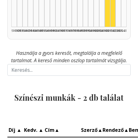
Színész, 2010
Színész, 2
1925–1929
1930–1934
1935–1939
1940–1944
1945–1949
1950–1954
1955–1959
1960–1964
1965–1969
1970–1974
1975–1979
1980–1984
1985–1989
1990–1994
1995–1999
2000–2004
2005–2009
2010–2014
2015–2019
2020–2024
2025–2026
Használja a gyors keresőt, megtalálja a megfelelő
tartalmat. A kereső minden oszlop tartalmát vizsgálja.
Színészi munkák -
2
db találat
Díj
▲
Kedv.
▲
Cím
▲
Szerző
▲
Rendező
▲
Be