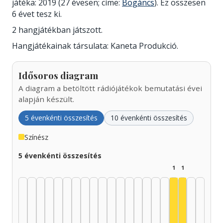
játéka: 2019 (27 évesen; címe:
Bogáncs
). Ez összesen
6 évet tesz ki.
2 hangjátékban játszott.
Hangjátékainak társulata: Kaneta Produkció.
Idősoros diagram
A diagram a betöltött rádiójátékok bemutatási évei
alapján készült.
5 évenkénti összesítés
10 évenkénti összesítés
Színész
5 évenkénti összesítés
1
1