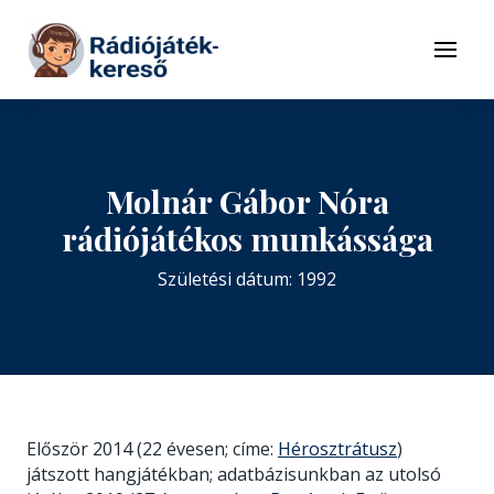
Tovább a navigációhoz
Tovább a tartalomhoz
Menü
Molnár Gábor Nóra
rádiójátékos munkássága
Születési dátum: 1992
Először 2014 (22 évesen; címe:
Hérosztrátusz
)
játszott hangjátékban; adatbázisunkban az utolsó