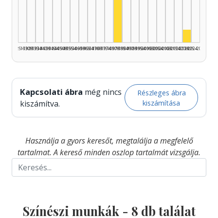
Színész, 1980–1984: 7
Színész,
1925–1929
1930–1934
1935–1939
1940–1944
1945–1949
1950–1954
1955–1959
1960–1964
1965–1969
1970–1974
1975–1979
1980–1984
1985–1989
1990–1994
1995–1999
2000–2004
2005–2009
2010–2014
2015–2019
2020–2024
2025–2026
Kapcsolati ábra
még nincs
Részleges ábra
kiszámítása
kiszámítva.
Használja a gyors keresőt, megtalálja a megfelelő
tartalmat. A kereső minden oszlop tartalmát vizsgálja.
Színészi munkák -
8
db találat