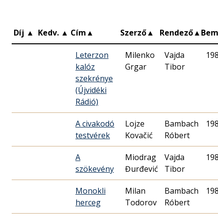
Díj
▲
Kedv.
▲
Cím
▲
Szerző
▲
Rendező
▲
Bem
Leterzon
Milenko
Vajda
19
kalóz
Grgar
Tibor
szekrénye
(Újvidéki
Rádió)
A civakodó
Lojze
Bambach
19
testvérek
Kovačić
Róbert
A
Miodrag
Vajda
19
szökevény
Đurđević
Tibor
Monokli
Milan
Bambach
19
herceg
Todorov
Róbert