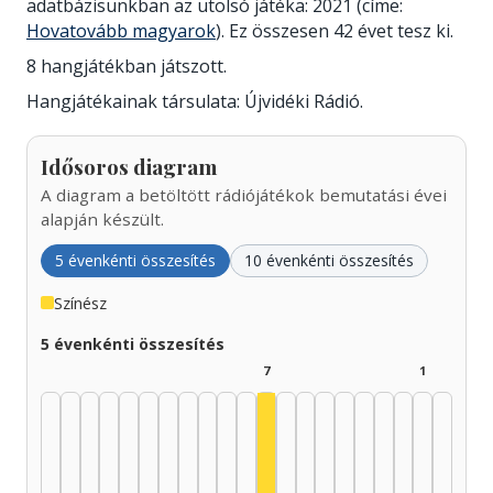
adatbázisunkban az utolsó játéka: 2021 (címe:
Hovatovább magyarok
). Ez összesen 42 évet tesz ki.
8 hangjátékban játszott.
Hangjátékainak társulata: Újvidéki Rádió.
Idősoros diagram
A diagram a betöltött rádiójátékok bemutatási évei
alapján készült.
5 évenkénti összesítés
10 évenkénti összesítés
Színész
5 évenkénti összesítés
7
1