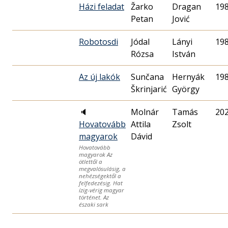
Házi feladat
Žarko
Dragan
19
Petan
Jović
Robotosdi
Jódal
Lányi
19
Rózsa
István
Az új lakók
Sunčana
Hernyák
19
Škrinjarić
György
🔈
Molnár
Tamás
20
Hovatovább
Attila
Zsolt
magyarok
Dávid
Hovatovább
magyarok Az
ötlettől a
megvalósulásig, a
nehézségektől a
felfedezésig. Hat
ízig-vérig magyar
történet. Az
északi sark