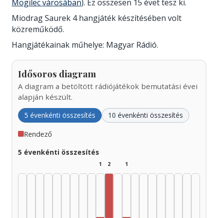
Mogilec városában
). Ez összesen 15 évet tesz ki.
Miodrag Saurek 4 hangjáték készítésében volt
közreműködő.
Hangjátékainak műhelye: Magyar Rádió.
Idősoros diagram
A diagram a betöltött rádiójátékok bemutatási évei
alapján készült.
5 évenkénti összesítés
10 évenkénti összesítés
Rendező
5 évenkénti összesítés
1
2
1