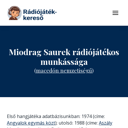
Tovább a navigációhoz
Tovább a tartalomhoz
Menü
Miodrag Saurek rádiójátékos
munkássága
(
macedón nemzetiségű
)
Első hangjátéka adatbázisunkban: 1974 (címe:
Angyalok egymás közt
); utolsó: 1988 (címe:
Aszály