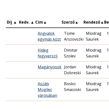
Díj
▲
Kedv.
▲
Cím
▲
Szerző
▲
Rendező
▲
B
Angyalok
Tome
Miodrag
1
egymás közt
Arszovszki
Saurek
Hideg
Dimitar
Miodrag
1
fegyverszíj
Szolev
Saurek
Magányosok
Jordan
Miodrag
1
Dobreski
Saurek
Aszály
Bosko
Miodrag
1
Mogilec
Smacoski
Saurek
városában