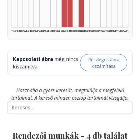
Rendező, 1975–1979: 2
Rendező, 1970–1974: 1
Rendező, 1985–1989: 1
1925–1929
1930–1934
1935–1939
1940–1944
1945–1949
1950–1954
1955–1959
1960–1964
1965–1969
1970–1974
1975–1979
1980–1984
1985–1989
1990–1994
1995–1999
2000–2004
2005–2009
2010–2014
2015–2019
2020–2024
2025–2026
Kapcsolati ábra
még nincs
Részleges ábra
kiszámítása
kiszámítva.
Használja a gyors keresőt, megtalálja a megfelelő
tartalmat. A kereső minden oszlop tartalmát vizsgálja.
Rendezői munkák -
4
db találat