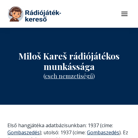
Tovább a navigációhoz
Tovább a tartalomhoz
Menü
Miloš Kareš rádiójátékos
munkássága
(
cseh nemzetiségű
)
Első hangjátéka adatbázisunkban: 1937 (címe:
Gombaszedés
); utolsó: 1937 (címe:
Gombaszedés
). Ez