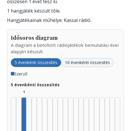
összesen 1 évet tesz ki.
1 hangjáték készült tőle.
Hangjátékainak műhelye: Kassai rádió.
Idősoros diagram
A diagram a betöltött rádiójátékok bemutatási évei
alapján készült.
5 évenkénti összesítés
10 évenkénti összesítés
Szerző
5 évenkénti összesítés
1
Szerző, 1935–1939: 1