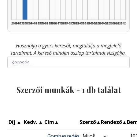
1925–1929
1930–1934
1935–1939
1940–1944
1945–1949
1950–1954
1955–1959
1960–1964
1965–1969
1970–1974
1975–1979
1980–1984
1985–1989
1990–1994
1995–1999
2000–2004
2005–2009
2010–2014
2015–2019
2020–2024
2025–2026
Használja a gyors keresőt, megtalálja a megfelelő
tartalmat. A kereső minden oszlop tartalmát vizsgálja.
Szerzői munkák -
1
db találat
Díj
▲
Kedv.
▲
Cím
▲
Szerző
▲
Rendező
▲
Bem
Gombaszedés
Miloš
-
19