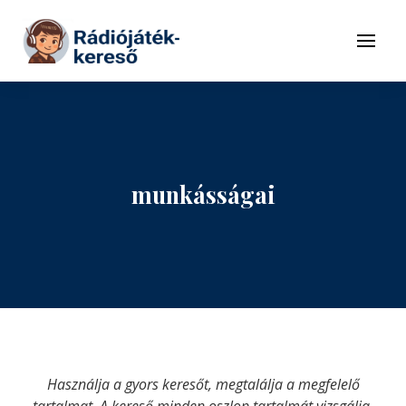
Tovább a navigációhoz
Tovább a tartalomhoz
Menü
munkásságai
Használja a gyors keresőt, megtalálja a megfelelő