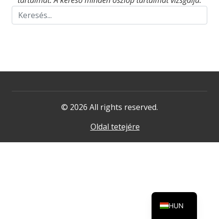
tartalmat. A kereső minden oszlop tartalmát vizsgálja.
© 2026 All rights reserved.
Oldal tetejére
HUN