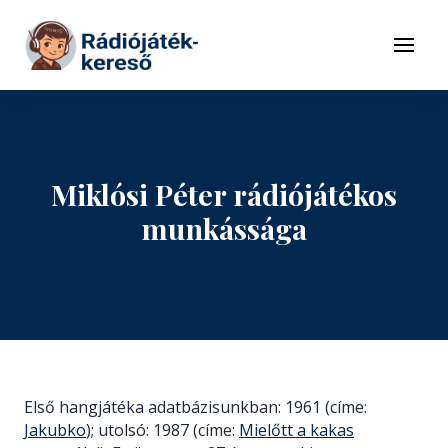
Tovább a navigációhoz
Tovább a tartalomhoz
Menü
Miklósi Péter rádiójátékos
munkássága
Első hangjátéka adatbázisunkban: 1961 (címe:
Jakubko
); utolsó: 1987 (címe:
Mielőtt a kakas