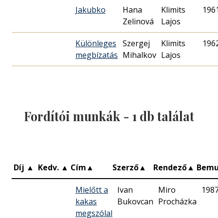
Jakubko
Hana
Klimits
196
Zelinová
Lajos
Különleges
Szergej
Klimits
196
megbízatás
Mihalkov
Lajos
Fordítói munkák -
1
db találat
Díj
▲
Kedv.
▲
Cím
▲
Szerző
▲
Rendező
▲
Bemu
Mielőtt a
Ivan
Miro
1987
kakas
Bukovcan
Procházka
megszólal