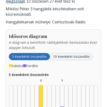
megszólal
). Ez összesen 27 évet tesz ki.
Miklósi Péter 3 hangjáték készítésében volt
közreműködő.
Hangjátékainak műhelye: Csehszlovák Rádió.
Idősoros diagram
A diagram a betöltött rádiójátékok bemutatási évei
alapján készült.
5 évenkénti összesítés
10 évenkénti összesítés
Színész
Fordító
5 évenkénti összesítés
2
1