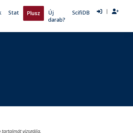
|
k
Stat
Új
ScifiDB
Plusz
darab?
tartalmát vizsgálja.