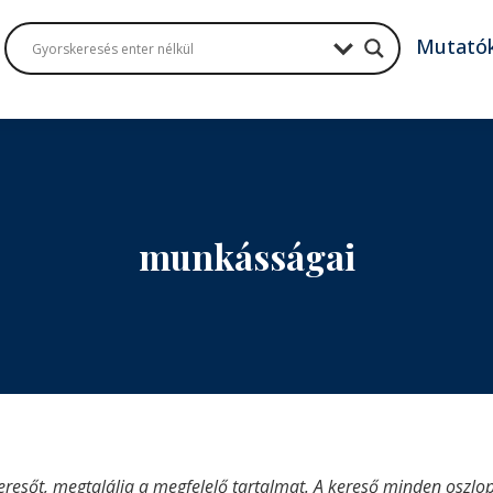
Mutató
munkásságai
eresőt, megtalálja a megfelelő tartalmat. A kereső minden oszlop 