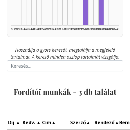
Fordító, 1995–1999: 
Fordító, 2010
1925–1929
1930–1934
1935–1939
1940–1944
1945–1949
1950–1954
1955–1959
1960–1964
1965–1969
1970–1974
1975–1979
1980–1984
1985–1989
1990–1994
1995–1999
2000–2004
2005–2009
2010–2014
2015–2019
2020–2024
2025–2026
Használja a gyors keresőt, megtalálja a megfelelő
tartalmat. A kereső minden oszlop tartalmát vizsgálja.
Fordítói munkák -
3
db találat
Díj
▲
Kedv.
▲
Cím
▲
Szerző
▲
Rendező
▲
Bem