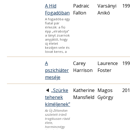
A Híd
Padraic
Varsányi
199
Fogadóban
Fallon
Anikó
A fogadóba egy
fiatal pár
érkezik: a fiú
épp „elrabolja”
a lányt zsarnok
anyjától, hogy
új életet
kezdjen vele és
lovat keres, a
A
Carey
Laurence
199
pszichiáter
Harrison
Foster
meséje
🔈
„Szürke
Katherine
Magos
201
tehenek
Mansfield
György
kíméljenek”
Az Új-Zélandon
született írónő
tragikusan rövid
élete,
harmincnégy