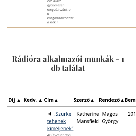
éve alatt
gyökeresen
megváltoztatta
a
közgondolkodást
a nők i
Rádióra alkalmazói munkák -
1
db találat
Díj
▲
Kedv.
▲
Cím
▲
Szerző
▲
Rendező
▲
Bem
🔈
„Szürke
Katherine
Magos
201
tehenek
Mansfield
György
kíméljenek”
Az Új-Zélandon