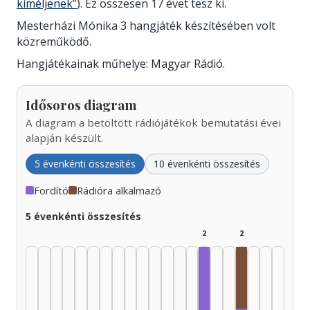
kíméljenek”
). Ez összesen 17 évet tesz ki.
Mesterházi Mónika 3 hangjáték készítésében volt
közreműködő.
Hangjátékainak műhelye: Magyar Rádió.
Idősoros diagram
A diagram a betöltött rádiójátékok bemutatási évei
alapján készült.
5 évenkénti összesítés
10 évenkénti összesítés
Fordító
Rádióra alkalmazó
5 évenkénti összesítés
2
2
Rádióra alka