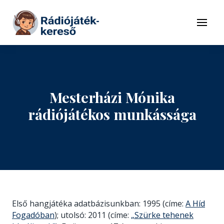
Tovább a navigációhoz
Tovább a tartalomhoz
Menü
Mesterházi Mónika
rádiójátékos munkássága
Első hangjátéka adatbázisunkban: 1995 (címe:
A Híd
Fogadóban
); utolsó: 2011 (címe:
„Szürke tehenek