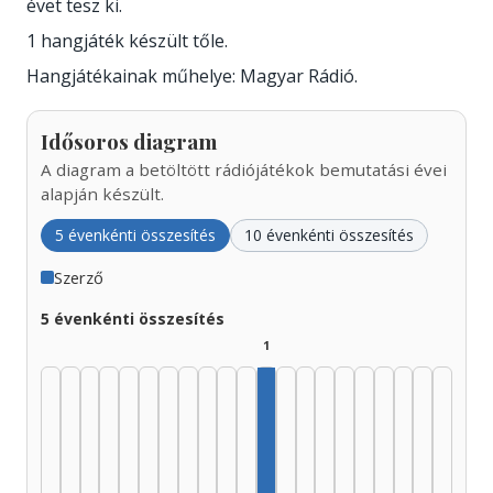
évet tesz ki.
1 hangjáték készült tőle.
Hangjátékainak műhelye: Magyar Rádió.
Idősoros diagram
A diagram a betöltött rádiójátékok bemutatási évei
alapján készült.
5 évenkénti összesítés
10 évenkénti összesítés
Szerző
5 évenkénti összesítés
1
Szerző, 1980–1984: 1