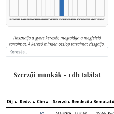
1925–1929
1930–1934
1935–1939
1940–1944
1945–1949
1950–1954
1955–1959
1960–1964
1965–1969
1970–1974
1975–1979
1980–1984
1985–1989
1990–1994
1995–1999
2000–2004
2005–2009
2010–2014
2015–2019
2020–2024
2025–2026
Használja a gyors keresőt, megtalálja a megfelelő
tartalmat. A kereső minden oszlop tartalmát vizsgálja.
Szerzői munkák -
1
db találat
Díj
▲
Kedv.
▲
Cím
▲
Szerző
▲
Rendező
▲
Bemutat
Az
Maurice
Turián
1984-05-