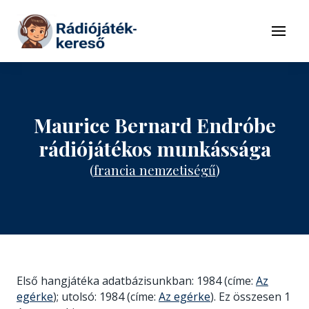
Tovább a navigációhoz
Tovább a tartalomhoz
Menü
Maurice Bernard Endróbe
rádiójátékos munkássága
(
francia nemzetiségű
)
Első hangjátéka adatbázisunkban: 1984 (címe:
Az
egérke
); utolsó: 1984 (címe:
Az egérke
). Ez összesen 1