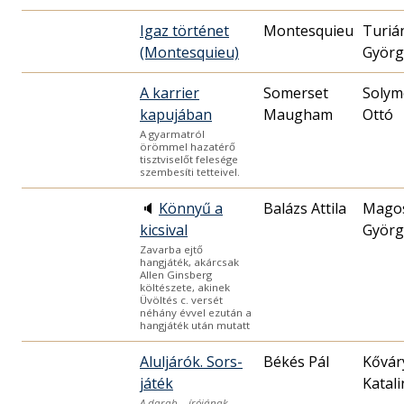
Igaz történet
Montesquieu
Turiá
(Montesquieu)
Györg
A karrier
Somerset
Solym
kapujában
Maugham
Ottó
A gyarmatról
örömmel hazatérő
tisztviselőt felesége
szembesíti tetteivel.
🔈
Könnyű a
Balázs Attila
Mago
kicsival
Györg
Zavarba ejtő
hangjáték, akárcsak
Allen Ginsberg
költészete, akinek
Üvöltés c. versét
néhány évvel ezután a
hangjáték után mutatt
Aluljárók. Sors-
Békés Pál
Kővár
játék
Katali
A darab – írójának