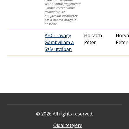
szándékától függetlenül
– mára történelmivé
távolodott: az
aluljárókat kisöpörték.
Ám a dráma maga, a
beszéde
ABC – avagy
Horváth
Horvá
Gömbvillám a
Péter
Péter
Szív utcában
© 2026 All rights reserved.
Oldal tetejére