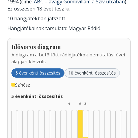
1994 (címe:
ABC – avagy Gömbvillám a Szív utcában
).
Ez összesen 18 évet tesz ki.
10 hangjátékban játszott.
Hangjátékainak társulata: Magyar Rádió.
Idősoros diagram
A diagram a betöltött rádiójátékok bemutatási évei
alapján készült.
5 évenkénti összesítés
10 évenkénti összesítés
Színész
5 évenkénti összesítés
1
6
3