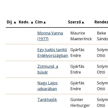
Díj
▲
Kedv.
▲
Cím
▲
Szerző
▲
Rende
Monna Vanna
Maurice
Beke
(1977)
Maeterlinck
Sándo
Egy tudós tanító
Gyárfás
Solym
Erdélyországban
Endre
Ottó
Zotmund, a
Gyárfás
Solym
búvár
Endre
Ottó
Nagy Lajos
Gyárfás
Solym
udvarában
Endre
Ottó
Tankhajók
Günter
Solym
Herburger
Ottó