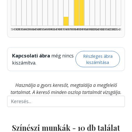
Színész, 1985–1989: 6
Színész, 1990–1994: 3
Színész, 1975–1979: 1
1925–1929
1930–1934
1935–1939
1940–1944
1945–1949
1950–1954
1955–1959
1960–1964
1965–1969
1970–1974
1975–1979
1980–1984
1985–1989
1990–1994
1995–1999
2000–2004
2005–2009
2010–2014
2015–2019
2020–2024
2025–2026
Kapcsolati ábra
még nincs
Részleges ábra
kiszámítása
kiszámítva.
Használja a gyors keresőt, megtalálja a megfelelő
tartalmat. A kereső minden oszlop tartalmát vizsgálja.
Színészi munkák -
10
db találat