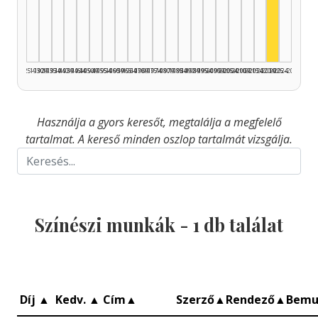
Színész,
1925–1929
1930–1934
1935–1939
1940–1944
1945–1949
1950–1954
1955–1959
1960–1964
1965–1969
1970–1974
1975–1979
1980–1984
1985–1989
1990–1994
1995–1999
2000–2004
2005–2009
2010–2014
2015–2019
2020–2024
2025–2026
Használja a gyors keresőt, megtalálja a megfelelő
tartalmat. A kereső minden oszlop tartalmát vizsgálja.
Színészi munkák -
1
db találat
Díj
▲
Kedv.
▲
Cím
▲
Szerző
▲
Rendező
▲
Bemu