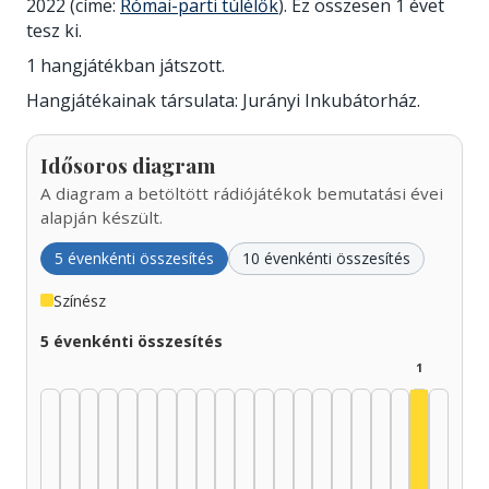
2022 (címe:
Római-parti túlélők
). Ez összesen 1 évet
tesz ki.
1 hangjátékban játszott.
Hangjátékainak társulata: Jurányi Inkubátorház.
Idősoros diagram
A diagram a betöltött rádiójátékok bemutatási évei
alapján készült.
5 évenkénti összesítés
10 évenkénti összesítés
Színész
5 évenkénti összesítés
1