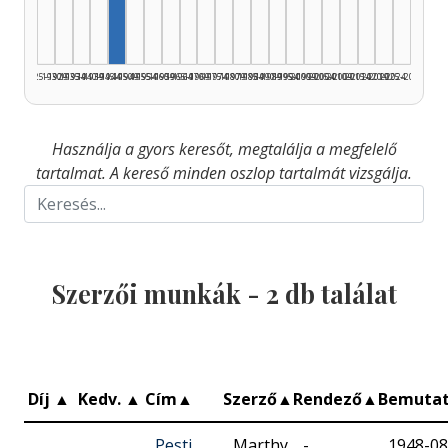
1925–1929
1930–1934
1935–1939
1940–1944
1945–1949
1950–1954
1955–1959
1960–1964
1965–1969
1970–1974
1975–1979
1980–1984
1985–1989
1990–1994
1995–1999
2000–2004
2005–2009
2010–2014
2015–2019
2020–2024
2025–2026
Használja a gyors keresőt, megtalálja a megfelelő
tartalmat. A kereső minden oszlop tartalmát vizsgálja.
Szerzői munkák -
2
db találat
Díj
▲
Kedv.
▲
Cím
▲
Szerző
▲
Rendező
▲
Bemuta
Pesti
Marthy
-
1948-08