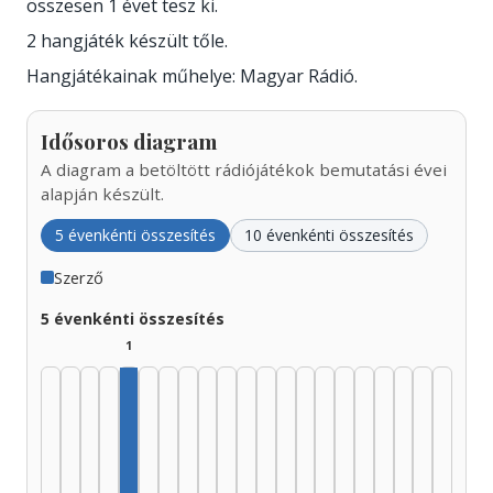
összesen 1 évet tesz ki.
2 hangjáték készült tőle.
Hangjátékainak műhelye: Magyar Rádió.
Idősoros diagram
A diagram a betöltött rádiójátékok bemutatási évei
alapján készült.
5 évenkénti összesítés
10 évenkénti összesítés
Szerző
5 évenkénti összesítés
1
Szerző, 1945–1949: 1