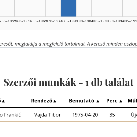
4
955–1959
1960–1964
1965–1969
1970–1974
1975–1979
1980–1984
1985–1989
1990–1994
1995–19
eresőt, megtalálja a megfelelő tartalmat. A kereső minden oszlop 
Szerzői munkák -
1
db találat
ő
▲
Rendező
▲
Bemutató
▲
Perc
▲
Mű
o Frankić
Vajda Tibor
1975-04-20
35
Új