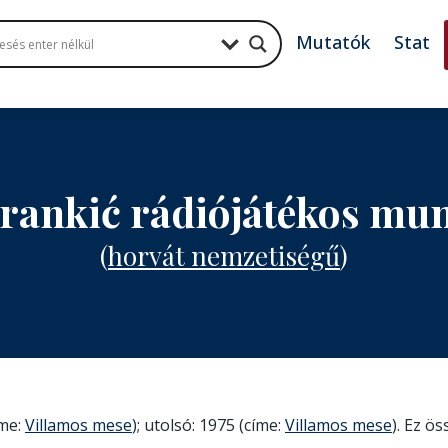
Mutatók
Stat
rankić rádiójátékos mu
(
horvát nemzetiségű
)
íme:
Villamos mese
); utolsó: 1975 (címe:
Villamos mese
). Ez ös