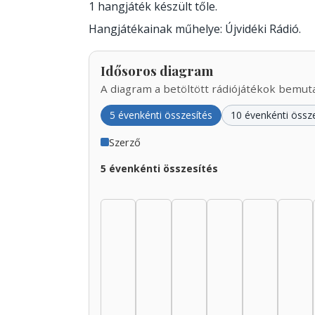
1 hangjáték készült tőle.
Hangjátékainak műhelye: Újvidéki Rádió.
Idősoros diagram
A diagram a betöltött rádiójátékok bemutat
5 évenkénti összesítés
10 évenkénti össz
Szerző
5 évenkénti összesítés