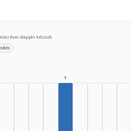
ási évei alapján készült.
esítés
1
Szerző, 1975–1979: 1