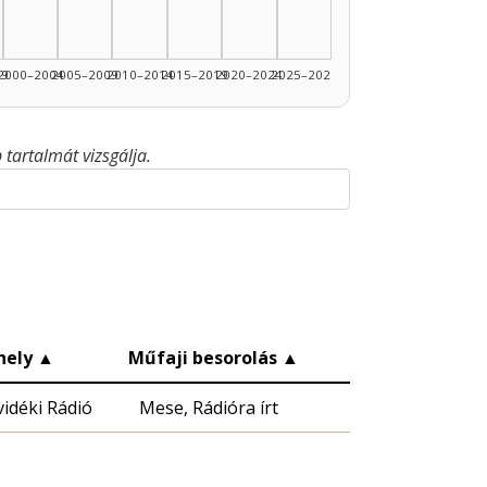
99
2000–2004
2005–2009
2010–2014
2015–2019
2020–2024
2025–2026
tartalmát vizsgálja.
hely
▲
Műfaji besorolás
▲
vidéki Rádió
Mese, Rádióra írt