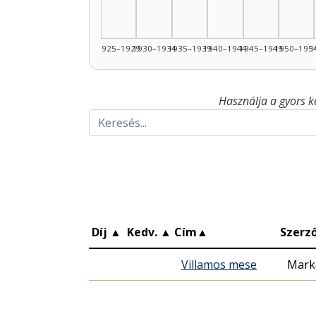
1925–1929
1930–1934
1935–1939
1940–1944
1945–1949
1950–195
1
Használja a gyors k
Díj
▲
Kedv.
▲
Cím
▲
Szerz
Villamos mese
Mark