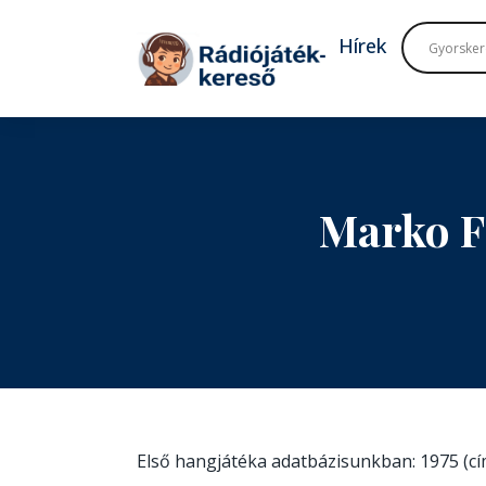
Tovább a navigációhoz
Tovább a tartalomhoz
Hírek
Marko F
Első hangjátéka adatbázisunkban: 1975 (c