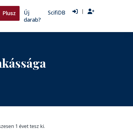
|
Új
ScifiDB
Plusz
darab?
nkássága
szesen 1 évet tesz ki.