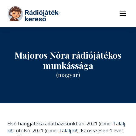
Tovább a navigációhoz
Tovább a tartalomhoz
Menü
Majoros Nóra rádiójátékos
munkássága
(magyar)
Első hangjátéka adatbázisunkban: 2021 (címe:
Találj
ki!
); utolsó: 2021 (címe:
Találj ki!
). Ez összesen 1 évet