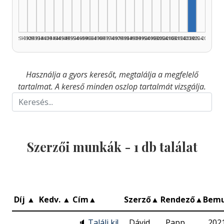
1925–1929
1930–1934
1935–1939
1940–1944
1945–1949
1950–1954
1955–1959
1960–1964
1965–1969
1970–1974
1975–1979
1980–1984
1985–1989
1990–1994
1995–1999
2000–2004
2005–2009
2010–2014
2015–2019
2020–2024
2025–2026
Használja a gyors keresőt, megtalálja a megfelelő
tartalmat. A kereső minden oszlop tartalmát vizsgálja.
Szerzői munkák -
1
db találat
Díj
▲
Kedv.
▲
Cím
▲
Szerző
▲
Rendező
▲
Bem
🔈
Találj ki!
Dávid
Papp
202