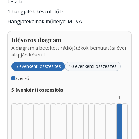
tesz ki.
1 hangjáték készült tőle.
Hangjátékainak műhelye: MTVA.
Idősoros diagram
A diagram a betöltött rádiójátékok bemutatási évei
alapján készült.
5 évenkénti összesítés
10 évenkénti összesítés
Szerző
5 évenkénti összesítés
1
Szerző, 