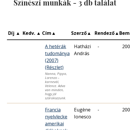
Színészi munkák -
3
db találat
Díj
▲
Kedv.
▲
Cím
▲
Szerző
▲
Rendező
▲
Bem
A hetérák
Hatházi
-
200
tudománya
András
(2007)
(Részlet)
Nanna, Pippa,
Lorenzo –
karnevál,
Velence. Adva
van minden,
hogy jól
szórakozzunk.
Francia
Eugène
-
200
nyelvlecke
Ionesco
amerikai