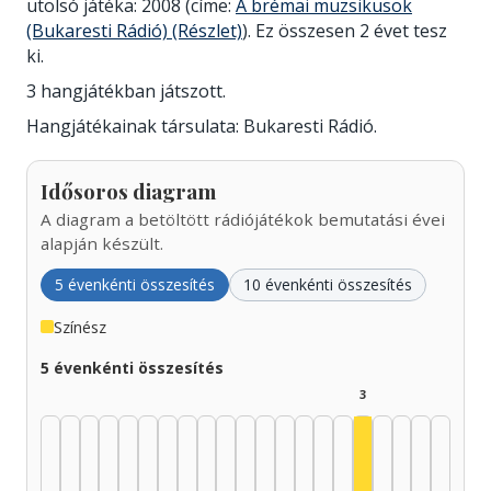
utolsó játéka: 2008 (címe:
A brémai muzsikusok
(Bukaresti Rádió) (Részlet)
). Ez összesen 2 évet tesz
ki.
3 hangjátékban játszott.
Hangjátékainak társulata: Bukaresti Rádió.
Idősoros diagram
A diagram a betöltött rádiójátékok bemutatási évei
alapján készült.
5 évenkénti összesítés
10 évenkénti összesítés
Színész
5 évenkénti összesítés
3