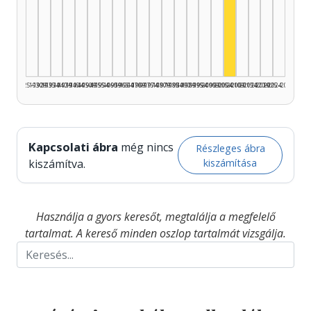
Színész, 2005–2
1925–1929
1930–1934
1935–1939
1940–1944
1945–1949
1950–1954
1955–1959
1960–1964
1965–1969
1970–1974
1975–1979
1980–1984
1985–1989
1990–1994
1995–1999
2000–2004
2005–2009
2010–2014
2015–2019
2020–2024
2025–2026
Kapcsolati ábra
még nincs
Részleges ábra
kiszámítása
kiszámítva.
Használja a gyors keresőt, megtalálja a megfelelő
tartalmat. A kereső minden oszlop tartalmát vizsgálja.