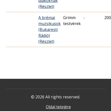
diákoknak
(Részlet)
A brémai
Grimm
-
200
muzsikusok
testvérek
(Bukaresti
Rádió)
(Részlet)
© 2026 All rights reserved.
Oldal tetejére