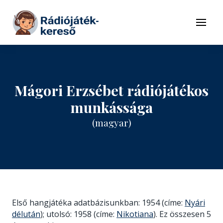
Tovább a navigációhoz
Tovább a tartalomhoz
Menü
Mágori Erzsébet rádiójátékos
munkássága
(magyar)
Első hangjátéka adatbázisunkban: 1954 (címe:
Nyári
délután
); utolsó: 1958 (címe:
Nikotiana
). Ez összesen 5