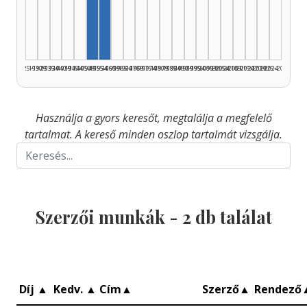
Szerző, 1950–1954: 1
Szerző, 1955–1959: 1
1925–1929
1930–1934
1935–1939
1940–1944
1945–1949
1950–1954
1955–1959
1960–1964
1965–1969
1970–1974
1975–1979
1980–1984
1985–1989
1990–1994
1995–1999
2000–2004
2005–2009
2010–2014
2015–2019
2020–2024
2025–2026
Használja a gyors keresőt, megtalálja a megfelelő
tartalmat. A kereső minden oszlop tartalmát vizsgálja.
Szerzői munkák -
2
db találat
Díj
▲
Kedv.
▲
Cím
▲
Szerző
▲
Rendező