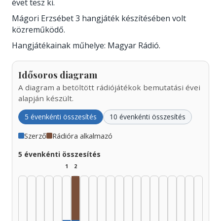
évet tesz ki.
Mágori Erzsébet 3 hangjáték készítésében volt
közreműködő.
Hangjátékainak műhelye: Magyar Rádió.
Idősoros diagram
A diagram a betöltött rádiójátékok bemutatási évei
alapján készült.
5 évenkénti összesítés
10 évenkénti összesítés
Szerző
Rádióra alkalmazó
5 évenkénti összesítés
1
2
Rádióra alkalmazó, 1955–1959: 1