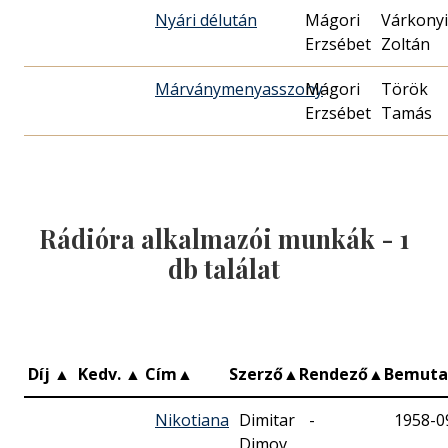
Nyári délután
Mágori
Várkonyi
Erzsébet
Zoltán
Márványmenyasszony
Mágori
Török
Erzsébet
Tamás
Rádióra alkalmazói munkák -
1
db találat
Díj
▲
Kedv.
▲
Cím
▲
Szerző
▲
Rendező
▲
Bemut
Nikotiana
Dimitar
-
1958-0
Dimov