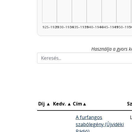
1925–1929
1930–1934
1935–1939
1940–1944
1945–1949
1950–195
1
Használja a gyors k
Díj
▲
Kedv.
▲
Cím
▲
S
A furfangos
szabólegény (Újvidéki
Rádió)