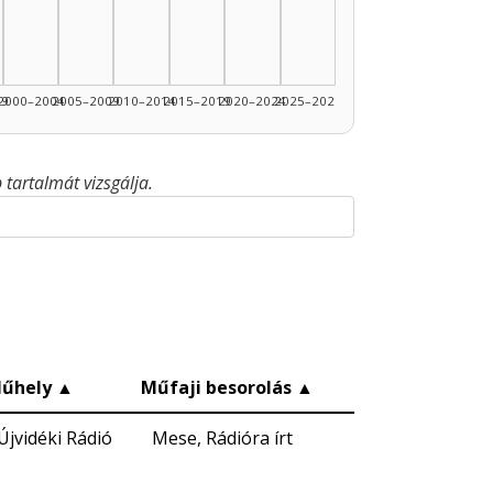
99
2000–2004
2005–2009
2010–2014
2015–2019
2020–2024
2025–2026
tartalmát vizsgálja.
űhely
▲
Műfaji besorolás
▲
Újvidéki Rádió
Mese, Rádióra írt