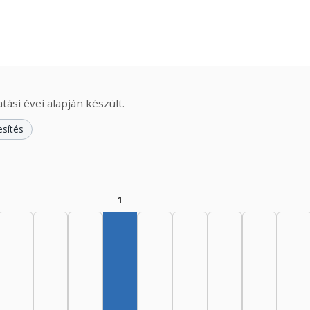
ási évei alapján készült.
esítés
1
Szerző, 1970–1974: 1