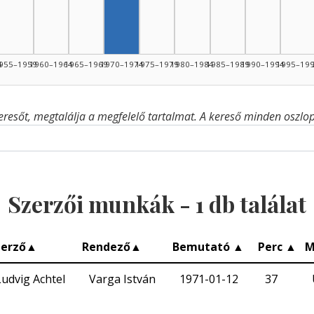
4
955–1959
1960–1964
1965–1969
1970–1974
1975–1979
1980–1984
1985–1989
1990–1994
1995–19
eresőt, megtalálja a megfelelő tartalmat. A kereső minden oszlop 
Szerzői munkák -
1
db találat
zerző
▲
Rendező
▲
Bemutató
▲
Perc
▲
M
Ludvig Achtel
Varga István
1971-01-12
37