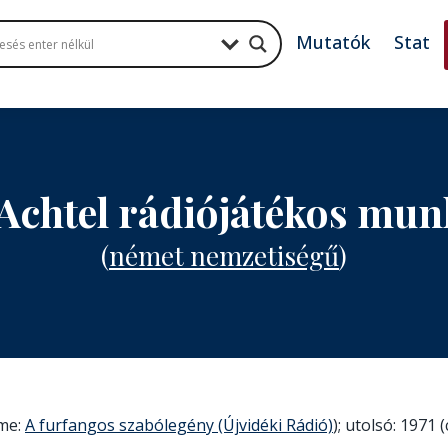
Mutatók
Stat
Achtel rádiójátékos mu
(
német nemzetiségű
)
íme:
A furfangos szabólegény (Újvidéki Rádió)
); utolsó: 1971 