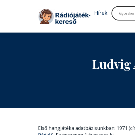
Tovább a navigációhoz
Tovább a tartalomhoz
Hírek
Ludvig 
Első hangjátéka adatbázisunkban: 1971 (c