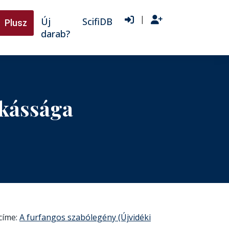
|
Új
ScifiDB
Plusz
darab?
nkássága
(címe:
A furfangos szabólegény (Újvidéki