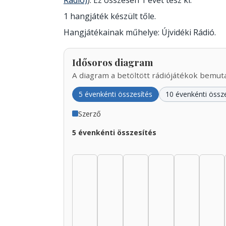
Rádió)
). Ez összesen 1 évet tesz ki.
1 hangjáték készült tőle.
Hangjátékainak műhelye: Újvidéki Rádió.
Idősoros diagram
A diagram a betöltött rádiójátékok bemutat
5 évenkénti összesítés
10 évenkénti össz
Szerző
5 évenkénti összesítés