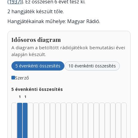
(1937)
). Ez összesen 6 évet tesz ki.
2 hangjáték készült tőle.
Hangjátékainak műhelye: Magyar Rádió.
Idősoros diagram
A diagram a betöltött rádiójátékok bemutatási évei
alapján készült.
5 évenkénti összesítés
10 évenkénti összesítés
Szerző
5 évenkénti összesítés
1
1
Szerző, 1930–1934: 1
Szerző, 1935–1939: 1