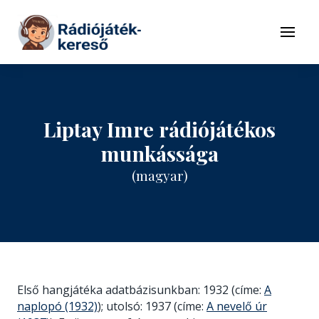
Tovább a navigációhoz
Tovább a tartalomhoz
Menü
Liptay Imre rádiójátékos
munkássága
(magyar)
Első hangjátéka adatbázisunkban: 1932 (címe:
A
naplopó (1932)
); utolsó: 1937 (címe:
A nevelő úr