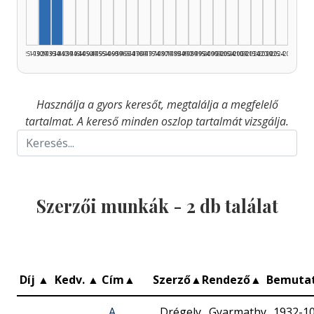
1925–1929
1930–1934
1935–1939
1940–1944
1945–1949
1950–1954
1955–1959
1960–1964
1965–1969
1970–1974
1975–1979
1980–1984
1985–1989
1990–1994
1995–1999
2000–2004
2005–2009
2010–2014
2015–2019
2020–2024
2025–2026
Használja a gyors keresőt, megtalálja a megfelelő
tartalmat. A kereső minden oszlop tartalmát vizsgálja.
Szerzői munkák -
2
db találat
Díj
▲
Kedv.
▲
Cím
▲
Szerző
▲
Rendező
▲
Bemuta
A
Drégely
Gyarmathy
1932-1