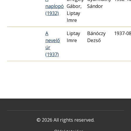
naplopó
Gábor,
Sándor
(1932)
Liptay
Imre
A
Liptay
Bánóczy
1937-0
nevelő
Imre
Dezső
úr
(1937)
© 2026 All rights reserved.