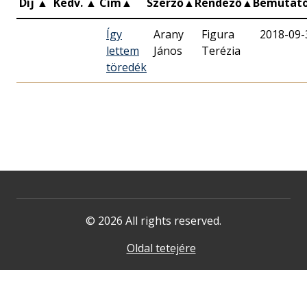
Díj
▲
Kedv.
▲
Cím
▲
Szerző
▲
Rendező
▲
Bemutat
Így
Arany
Figura
2018-09-
lettem
János
Terézia
töredék
© 2026 All rights reserved.
Oldal tetejére