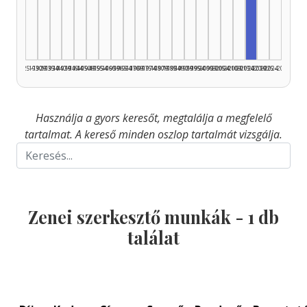
Zenei szer
1925–1929
1930–1934
1935–1939
1940–1944
1945–1949
1950–1954
1955–1959
1960–1964
1965–1969
1970–1974
1975–1979
1980–1984
1985–1989
1990–1994
1995–1999
2000–2004
2005–2009
2010–2014
2015–2019
2020–2024
2025–2026
Használja a gyors keresőt, megtalálja a megfelelő
tartalmat. A kereső minden oszlop tartalmát vizsgálja.
Zenei szerkesztő munkák -
1
db
találat