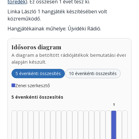
töredék
). Ez összesen 1 évet tesz ki.
Linka László 1 hangjáték készítésében volt
közreműködő.
Hangjátékainak műhelye: Újvidéki Rádió.
Idősoros diagram
A diagram a betöltött rádiójátékok bemutatási évei
alapján készült.
5 évenkénti összesítés
10 évenkénti összesítés
Zenei szerkesztő
5 évenkénti összesítés
1