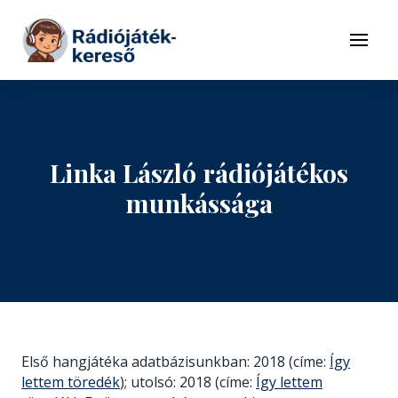
Tovább a navigációhoz
Tovább a tartalomhoz
Menü
Linka László rádiójátékos
munkássága
Első hangjátéka adatbázisunkban: 2018 (címe:
Így
lettem töredék
); utolsó: 2018 (címe:
Így lettem