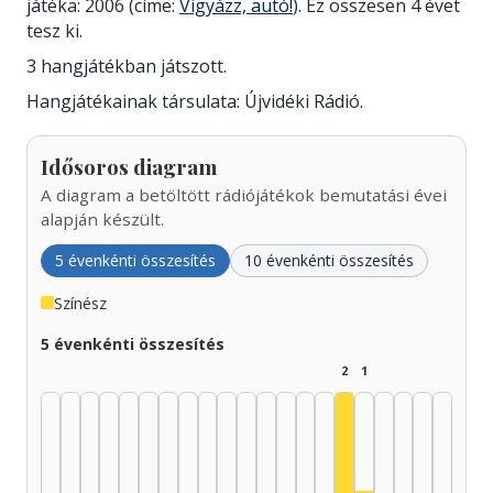
játéka: 2006 (címe:
Vigyázz, autó!
). Ez összesen 4 évet
tesz ki.
3 hangjátékban játszott.
Hangjátékainak társulata: Újvidéki Rádió.
Idősoros diagram
A diagram a betöltött rádiójátékok bemutatási évei
alapján készült.
5 évenkénti összesítés
10 évenkénti összesítés
Színész
5 évenkénti összesítés
2
1