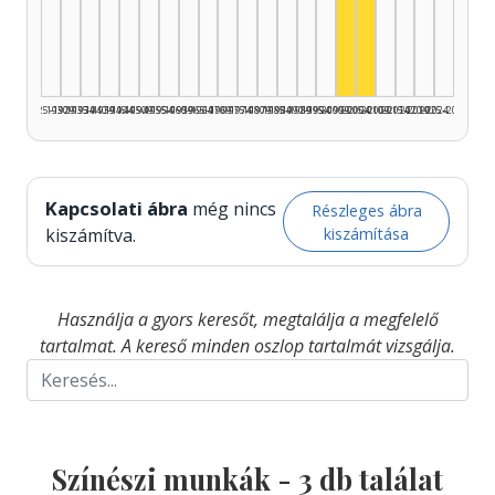
Színész, 2000–200
Színész, 2005–2
1925–1929
1930–1934
1935–1939
1940–1944
1945–1949
1950–1954
1955–1959
1960–1964
1965–1969
1970–1974
1975–1979
1980–1984
1985–1989
1990–1994
1995–1999
2000–2004
2005–2009
2010–2014
2015–2019
2020–2024
2025–2026
Kapcsolati ábra
még nincs
Részleges ábra
kiszámítása
kiszámítva.
Használja a gyors keresőt, megtalálja a megfelelő
tartalmat. A kereső minden oszlop tartalmát vizsgálja.
Színészi munkák -
3
db találat