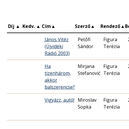
Díj
▲
Kedv.
▲
Cím
▲
Szerző
▲
Rendező
▲
B
János Vitéz
Petőfi
Figura
(Újvidéki
Sándor
Terézia
Rádió 2003)
Ha
Mirjana
Figura
tizenhárom,
Stefanović
Terézia
akkor
balszerencse?
Vigyázz, autó!
Miroslav
Figura
Sopka
Terézia