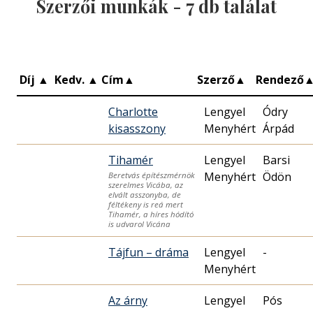
Szerzői munkák -
7
db találat
Díj
▲
Kedv.
▲
Cím
▲
Szerző
▲
Rendező
Charlotte
Lengyel
Ódry
kisasszony
Menyhért
Árpád
Tihamér
Lengyel
Barsi
Menyhért
Ödön
Beretvás építészmérnök
szerelmes Vicába, az
elvált asszonyba, de
féltékeny is reá mert
Tihamér, a híres hódító
is udvarol Vicána
Tájfun – dráma
Lengyel
-
Menyhért
Az árny
Lengyel
Pós