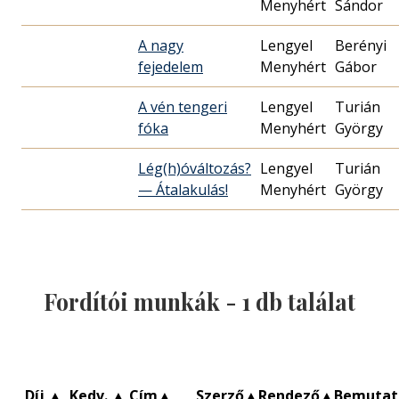
Menyhért
Sándor
A nagy
Lengyel
Berényi
fejedelem
Menyhért
Gábor
A vén tengeri
Lengyel
Turián
fóka
Menyhért
György
Lég(h)óváltozás?
Lengyel
Turián
— Átalakulás!
Menyhért
György
Fordítói munkák -
1
db találat
Díj
▲
Kedv.
▲
Cím
▲
Szerző
▲
Rendező
▲
Bemuta