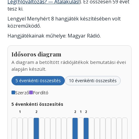
Lég(h)óváltozás? — Átalakulás!
). Ez összesen 59 évet
tesz ki.
Lengyel Menyhért 8 hangjáték készítésében volt
közreműködő.
Hangjátékainak műhelye: Magyar Rádió.
Idősoros diagram
A diagram a betöltött rádiójátékok bemutatási évei
alapján készült.
5 évenkénti összesítés
10 évenkénti összesítés
Szerző
Fordító
5 évenkénti összesítés
1
2
2
1
2