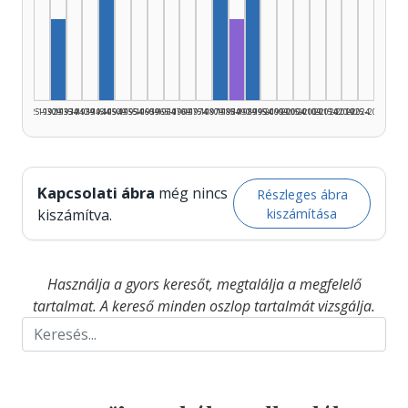
Szerző, 1945–1949: 2
Szerző, 1980–1984: 2
Szerző, 1990–1994: 2
Szerző, 1930–1934: 1
Fordító, 1985–1989: 1
1925–1929
1930–1934
1935–1939
1940–1944
1945–1949
1950–1954
1955–1959
1960–1964
1965–1969
1970–1974
1975–1979
1980–1984
1985–1989
1990–1994
1995–1999
2000–2004
2005–2009
2010–2014
2015–2019
2020–2024
2025–2026
Kapcsolati ábra
még nincs
Részleges ábra
kiszámítása
kiszámítva.
Használja a gyors keresőt, megtalálja a megfelelő
tartalmat. A kereső minden oszlop tartalmát vizsgálja.