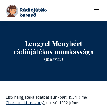
Tovább a navigációhoz
Tovább a tartalomhoz
Menü
Lengyel Menyhért
rádiójátékos munkássága
(magyar)
Első hangjátéka adatbázisunkban: 1934 (címe:
Charlotte kisasszony
); utolsó: 1992 (címe: