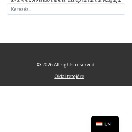
tartalmat. A kereső minden oszlop tartalmát vizsgálja.
© 2026 All rights reserved.
Oldal tetejére
HUN