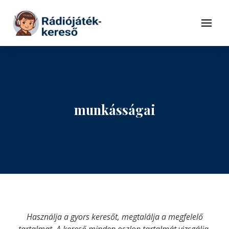
Tovább a navigációhoz
Tovább a tartalomhoz
Menü
munkásságai
Használja a gyors keresőt, megtalálja a megfelelő